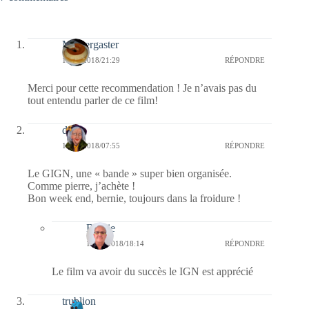
Messergaster
16/12/2018/21:29
RÉPONDRE
Merci pour cette recommendation ! Je n’avais pas du
tout entendu parler de ce film!
dom
15/12/2018/07:55
RÉPONDRE
Le GIGN, une « bande » super bien organisée.
Comme pierre, j’achète !
Bon week end, bernie, toujours dans la froidure !
Bernie
15/12/2018/18:14
RÉPONDRE
Le film va avoir du succès le IGN est apprécié
trublion