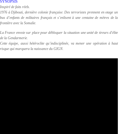
SYNOPSIS
Inspiré de faits réels.
1976 à Djibouti, dernière colonie française. Des terroristes prennent en otage un
bus d’enfants de militaires français et s’enlisent à une centaine de mètres de la
frontière avec la Somalie.
La France envoie sur place pour débloquer la situation une unité de tireurs d'élite
de la Gendarmerie.
Cette équipe, aussi hétéroclite qu’indisciplinée, va mener une opération à haut
risque qui marquera la naissance du GIGN.