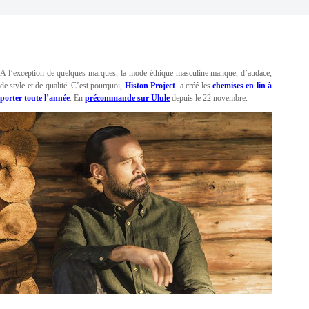
A l’exception de quelques marques, la mode éthique masculine manque, d’audace,
de style et de qualité. C’est pourquoi,
Histon Project
a créé les
chemises en lin
à
porter toute l’année
. En
précommande sur Ulule
depuis le 22 novembre.