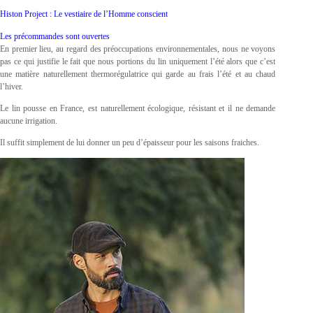
Histon Project : Le vestiaire de l’Homme conscient
Les précommandes sont ouvertes
En premier lieu, au regard des préoccupations environnementales, nous ne voyons
pas ce qui justifie le fait que nous portions du lin uniquement l’été alors que c’est
une matière naturellement thermorégulatrice qui garde au frais l’été et au chaud
l’hiver.
Le lin pousse en France, est naturellement écologique, résistant et il ne demande
aucune irrigation.
Il suffit simplement de lui donner un peu d’épaisseur pour les saisons fraiches.