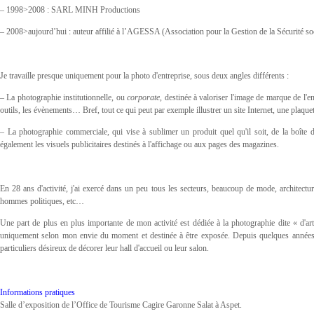
– 1998>2008 : SARL MINH Productions
– 2008>aujourd’hui : auteur affilié à l’AGESSA (Association pour la Gestion de la Sécurité so
Je travaille presque uniquement pour la photo d'entreprise, sous deux angles différents :
– La photographie institutionnelle, ou
corporate
, destinée à valoriser l'image de marque de l'en
outils, les évènements… Bref, tout ce qui peut par exemple illustrer un site Internet, une plaquett
– La photographie commerciale, qui vise à sublimer un produit quel qu'il soit, de la boîte 
également les visuels publicitaires destinés à l'affichage ou aux pages des magazines.
En 28 ans d'activité, j'ai exercé dans un peu tous les secteurs, beaucoup de mode, architecture
hommes politiques, etc…
Une part de plus en plus importante de mon activité est dédiée à la photographie dite « d'ar
uniquement selon mon envie du moment et destinée à être exposée. Depuis quelques années, 
particuliers désireux de décorer leur hall d'accueil ou leur salon.
Informations pratiques
Salle d’exposition de l’Office de Tourisme Cagire Garonne Salat à Aspet.