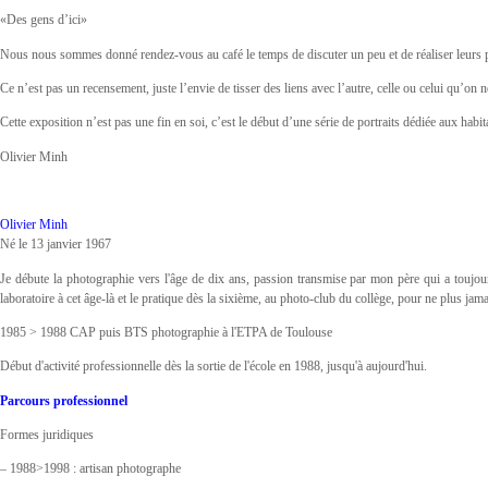
«Des gens d’ici»
Nous nous sommes donné rendez-vous au café le temps de discuter un peu et de réaliser leurs p
Ce n’est pas un recensement, juste l’envie de tisser des liens avec l’autre, celle ou celui qu’on 
Cette exposition n’est pas une fin en soi, c’est le début d’une série de portraits dédiée aux 
Olivier Minh
Olivier Minh
Né le 13 janvier 1967
Je débute la photographie vers l'âge de dix ans, passion transmise par mon père qui a toujour
laboratoire à cet âge-là et le pratique dès la sixième, au photo-club du collège, pour ne plus jama
1985 > 1988 CAP puis BTS photographie à l'ETPA de Toulouse
Début d'activité professionnelle dès la sortie de l'école en 1988, jusqu'à aujourd'hui.
Parcours professionnel
Formes juridiques
– 1988>1998 : artisan photographe