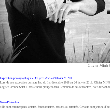
Olivier Minh
Exposition photographique
«Des gens d’ici» d
’Olivier MINH
Lors de son exposition qui aura lieu du 1er décembre 2018 au 26 janvier 2019, Olivier MINH 
Cagire Garonne Salat. L’artiste nous plongera dans l’émotion de ses rencontres, nous faisant dé
Note d’intention
« Ils sont commerçants, artistes, fonctionnaires, artisans ou retraités. Certains sont jeunes, 