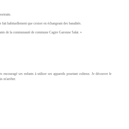
ortraits.
ne fait habituellement que croiser en échangeant des banalités.
habitants de la communauté de commune Cagire Garonne Salat. »
s encouragé ses enfants à utiliser ses appareils pourtant coûteux. Je découvre le
is m'arrêter.