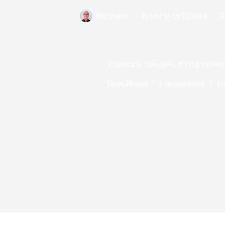
Par
Bernie
Publié le
29/11/2018
D
Exposition ‘Des gens d’ici’ d’Olivie
Dans
Photos
1 commentaire
Te