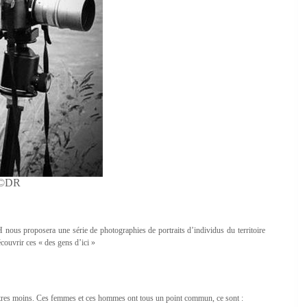
 ©DR
nous proposera une série de photographies de portraits d’individus du territoire
couvrir ces « des gens d’ici »
d’autres moins. Ces femmes et ces hommes ont tous un point commun, ce sont :