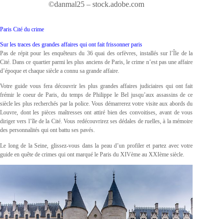
©danmal25 – stock.adobe.com
Paris Cité du crime
Sur les traces des grandes affaires qui ont fait frissonner paris
Pas de répit pour les enquêteurs du 36 quai des orfèvres, installés sur l’Île de la
Cité. Dans ce quartier parmi les plus anciens de Paris, le crime n’est pas une affaire
d’époque et chaque siècle a connu sa grande affaire.
Votre guide vous fera découvrir les plus grandes affaires judiciaires qui ont fait
frémir le coeur de Paris, du temps de Philippe le Bel jusqu’aux assassins de ce
siècle les plus recherchés par la police. Vous démarrerez votre visite aux abords du
Louvre, dont les pièces maîtresses ont attiré bien des convoitises, avant de vous
diriger vers l’île de la Cité. Vous redécouvrirez ses dédales de ruelles, à la mémoire
des personnalités qui ont battu ses pavés.
Le long de la Seine, glissez-vous dans la peau d’un profiler et partez avec votre
guide en quête de crimes qui ont marqué le Paris du XIVème au XXIème siècle.