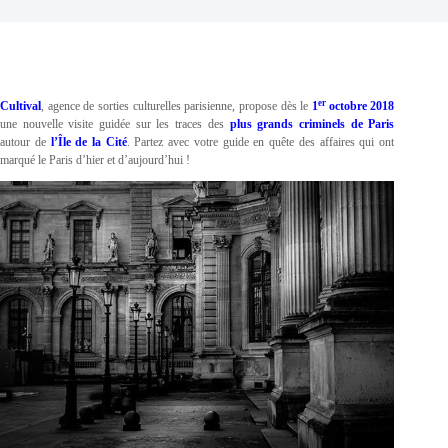
er
Cultival
, agence de sorties culturelles parisienne, propose dès le
1
octobre 2018
une nouvelle visite guidée sur les traces des
plus grands criminels de Paris
autour de
l’Île de la Cité
. Partez avec votre guide en quête des affaires qui ont
marqué le Paris d’hier et d’aujourd’hui !