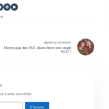
406
ARTICLE
SUIVANT
Electro-pop duo TGC shares fierce new single
‘ECG’!
er
us à notre newsletter
S’inscrire