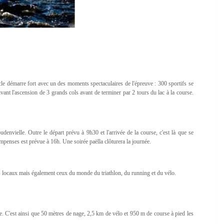
cle démarre fort avec un des moments spectaculaires de l'épreuve : 300 sportifs se
vant l'ascension de 3 grands cols avant de terminer par 2 tours du lac à la course.
denvielle. Outre le départ prévu à 9h30 et l'arrivée de la course, c'est là que se
ompenses est prévue à 16h. Une soirée paëlla clôturera la journée.
its locaux mais également ceux du monde du triathlon, du running et du vélo.
ure. C'est ainsi que 50 mètres de nage, 2,5 km de vélo et 950 m de course à pied les