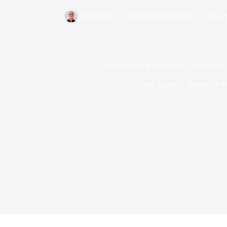
Par
Bernie
Publié le
09/09/2018
Mis à 
22 septembre : BalnéAman Triathlon en
Dans
Sports
Temps de le