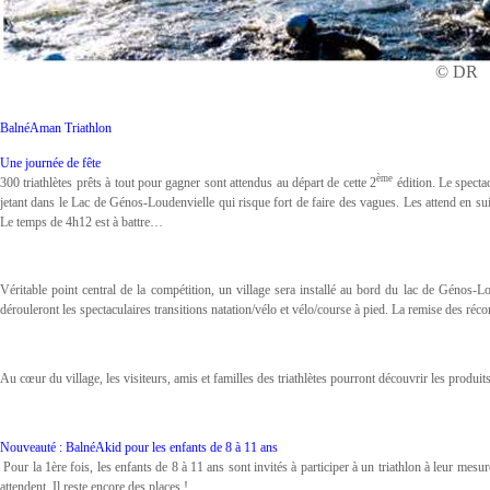
© DR
BalnéAman Triathlon
Une journée de fête
ème
300 triathlètes prêts à tout pour gagner sont attendus au départ de cette 2
édition. Le specta
jetant dans le Lac de Génos-Loudenvielle qui risque fort de faire des vagues. Les attend en sui
Le temps de 4h12 est à battre…
Véritable point central de la compétition, un village sera installé au bord du lac de Génos-Lou
dérouleront les spectaculaires transitions natation/vélo et vélo/course à pied. La remise des réc
Au cœur du village, les visiteurs, amis et familles des triathlètes pourront découvrir les produ
Nouveauté : BalnéAkid pour les enfants de 8 à 11 ans
Pour la 1ère fois, les enfants de 8 à 11 ans sont invités à participer à un triathlon à leur mes
attendent. Il reste encore des places !