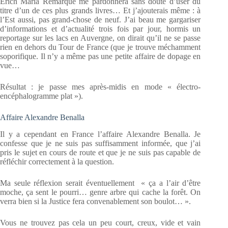
Erich Maria Remarque me pardonnera sans doute d’user du
titre d’un de ces plus grands livres… Et j’ajouterais même : à
l’Est aussi, pas grand-chose de neuf. J’ai beau me gargariser
d’informations et d’actualité trois fois par jour, hormis un
reportage sur les lacs en Auvergne, on dirait qu’il ne se passe
rien en dehors du Tour de France (que je trouve méchamment
soporifique. Il n’y a même pas une petite affaire de dopage en
vue…
Résultat : je passe mes après-midis en mode « électro-
encéphalogramme plat »).
Affaire Alexandre Benalla
Il y a cependant en France l’affaire Alexandre Benalla. Je
confesse que je ne suis pas suffisamment informée, que j’ai
pris le sujet en cours de route et que je ne suis pas capable de
réfléchir correctement à la question.
Ma seule réflexion serait éventuellement « ça a l’air d’être
moche, ça sent le pourri… genre arbre qui cache la forêt. On
verra bien si la Justice fera convenablement son boulot… ».
Vous ne trouvez pas cela un peu court, creux, vide et vain