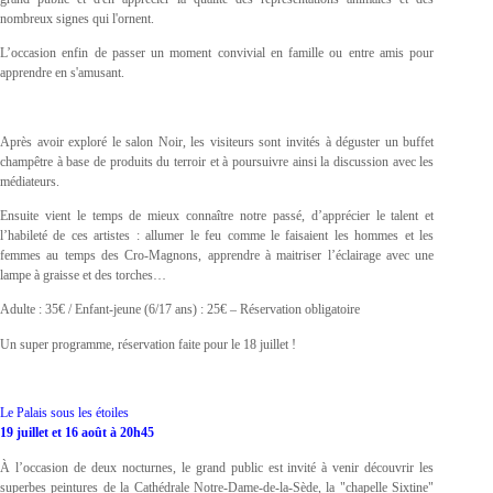
nombreux signes qui l'ornent.
L’occasion enfin de passer un moment convivial en famille ou entre amis pour
apprendre en s'amusant.
Après avoir exploré le salon Noir, les visiteurs sont invités à déguster un buffet
champêtre à base de produits du terroir et à poursuivre ainsi la discussion avec les
médiateurs.
Ensuite vient le temps de mieux connaître notre passé, d’apprécier le talent et
l’habileté de ces artistes : allumer le feu comme le faisaient les hommes et les
femmes au temps des Cro-Magnons, apprendre à maitriser l’éclairage avec une
lampe à graisse et des torches…
Adulte : 35€ / Enfant-jeune (6/17 ans) : 25€ – Réservation obligatoire
Un super programme, réservation faite pour le 18 juillet !
Le Palais sous les étoiles
19 juillet et 16 août à 20h45
À l’occasion de deux nocturnes, le grand public est invité à venir découvrir les
superbes peintures de la Cathédrale Notre-Dame-de-la-Sède, la "chapelle Sixtine"