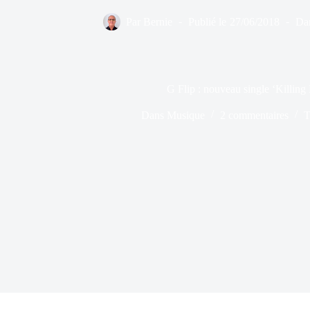
Par
Bernie
Publié le
27/06/2018
Da
G Flip : nouveau single ‘Killin
Dans
Musique
2 commentaires
T