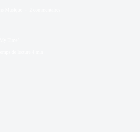
ns
Musique
2 commentaires
g My Time’
emps de lecture
4 min