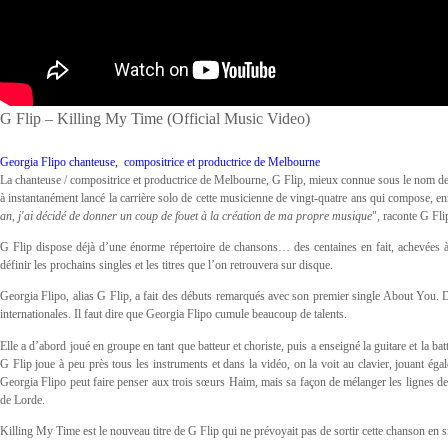
G Flip – Killing My Time (Official Music Video)
Georgia Flipo chanteuse, compositrice et productrice de Melbourne
La chanteuse / compositrice et productrice de Melbourne, G Flip, mieux connue sous le nom de 
à instantanément lancé la carrière solo de cette musicienne de vingt-quatre ans qui compose, enr
an, j'ai décidé de donner un coup de fouet à la création de ma propre musique
", raconte G Fli
G Flip dispose déjà d’une énorme répertoire de chansons… des centaines en fait, achevées à 
définir les prochains singles et les titres que l’on retrouvera sur disque.
Georgia Flipo, alias G Flip, a fait des débuts remarqués avec son premier single About You. Dep
internationales. Il faut dire que Georgia Flipo cumule beaucoup de talents.
Elle a d’abord joué en groupe en tant que batteur et choriste, puis a enseigné la guitare et la ba
G Flip joue à peu près tous les instruments et dans la vidéo, on la voit au clavier, jouant égale
Georgia Flipo peut faire penser aux trois sœurs Haim, mais sa façon de mélanger les lignes d
de Lorde.
Killing My Time est le nouveau titre de G Flip qui ne prévoyait pas de sortir cette chanson en si