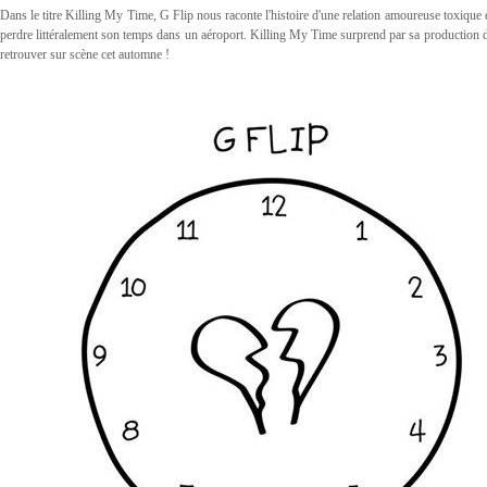
Dans le titre Killing My Time, G Flip nous raconte l'histoire d'une relation amoureuse toxique q
perdre littéralement son temps dans un aéroport. Killing My Time surprend par sa production d
retrouver sur scène cet automne !