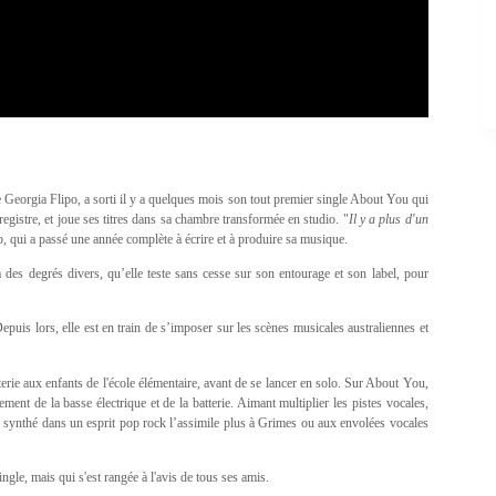
Georgia Flipo, a sorti il y a quelques mois son tout premier single About You qui
egistre, et joue ses titres dans sa chambre transformée en studio. "
Il y a plus d'un
p, qui a passé une année complète à écrire et à produire sa musique.
des degrés divers, qu’elle teste sans cesse sur son entourage et son label, pour
uis lors, elle est en train de s’imposer sur les scènes musicales australiennes et
tterie aux enfants de l'école élémentaire, avant de se lancer en solo. Sur About You,
ment de la basse électrique et de la batterie. Aimant multiplier les pistes vocales,
e synthé dans un esprit pop rock l’assimile plus à Grimes ou aux envolées vocales
ngle, mais qui s'est rangée à l'avis de tous ses amis.