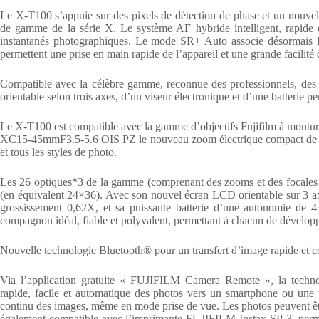
Le X-T100 s’appuie sur des pixels de détection de phase et un nouvel
de gamme de la série X. Le système AF hybride intelligent, rapide et
instantanés photographiques. Le mode SR+ Auto associe désormais la
permettent une prise en main rapide de l’appareil et une grande facilité d
Compatible avec la célèbre gamme, reconnue des professionnels, des 
orientable selon trois axes, d’un viseur électronique et d’une batterie p
Le X-T100 est compatible avec la gamme d’objectifs Fujifilm à montu
XC15-45mmF3.5-5.6 OIS PZ le nouveau zoom électrique compact de Fuji
et tous les styles de photo.
Les 26 optiques*3 de la gamme (comprenant des zooms et des focales 
(en équivalent 24×36). Avec son nouvel écran LCD orientable sur 3 ax
grossissement 0,62X, et sa puissante batterie d’une autonomie de 4
compagnon idéal, fiable et polyvalent, permettant à chacun de dévelop
Nouvelle technologie Bluetooth® pour un transfert d’image rapide et c
Via l’application gratuite « FUJIFILM Camera Remote », la techn
rapide, facile et automatique des photos vers un smartphone ou une ta
continu des images, même en mode prise de vue. Les photos peuvent êtr
également compatible avec l’imprimante FUJIFILM Instax SP-3, permett