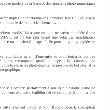
veau modèle de la Série X des appareils photo numériques
ctéristiques et fonctionnalités étendues telles qu’un viseur
rge autonomie de 430 déclenchements.
érieur anodisé lui assure un look néo-rétro complété d’une
t APS-C est 14 fois plus grand que celui des smartphones
torise un transfert d’images facile pour un partage rapide de
el algorithme garant d’une mise au point tout à la fois très
re, par sa remarquable qualité d’image et la technologie de
e le plaisir de photographier, le prestige du bel objet et la
hotographique.
nodisé s’accorde parfaitement à son style classique. Issue de
ouleurs exclusive Fujifillm fait de cet appareil une parfaite
 Silver (Argent Foncé) et Noir. Il s’approprie la conception