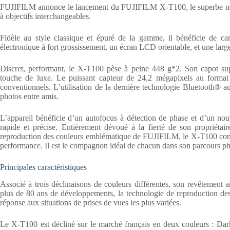
FUJIFILM annonce le lancement du FUJIFILM X-T100, le superbe nou
à objectifs interchangeables.
Fidèle au style classique et épuré de la gamme, il bénéficie de cara
électronique à fort grossissement, un écran LCD orientable, et une la
Discret, performant, le X-T100 pèse à peine 448 g*2. Son capot sup
touche de luxe. Le puissant capteur de 24,2 mégapixels au forma
conventionnels. L’utilisation de la dernière technologie Bluetooth® au
photos entre amis.
L’appareil bénéficie d’un autofocus à détection de phase et d’un nouv
rapide et précise. Entièrement dévoué à la fierté de son propriétai
reproduction des couleurs emblématique de FUJIFILM, le X-T100 conjugu
performance. Il est le compagnon idéal de chacun dans son parcours p
Principales caractéristiques
Associé à trois déclinaisons de couleurs différentes, son revêtement a
plus de 80 ans de développements, la technologie de reproduction des c
réponse aux situations de prises de vues les plus variées.
Le X-T100 est décliné sur le marché français en deux couleurs : Dark