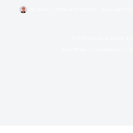
Par
Bernie
Publié le
02/06/2018
Mis à jour le
03
X-T100, hybride de la Série X
Dans
Photos
4 commentaires
Te