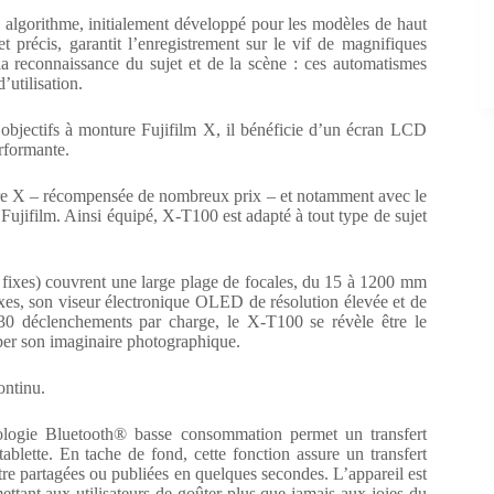
 algorithme, initialement développé pour les modèles de haut
 précis, garantit l’enregistrement sur le vif de magnifiques
 reconnaissance du sujet et de la scène : ces automatismes
’utilisation.
objectifs à monture Fujifilm X, il bénéficie d’un écran LCD
erformante.
re X – récompensée de nombreux prix – et notamment avec le
film. Ainsi équipé, X-T100 est adapté à tout type de sujet
fixes) couvrent une large plage de focales, du 15 à 1200 mm
es, son viseur électronique OLED de résolution élevée et de
30 déclenchements par charge, le X-T100 se révèle être le
per son imaginaire photographique.
ontinu.
ologie Bluetooth® basse consommation permet un transfert
blette. En tache de fond, cette fonction assure un transfert
e partagées ou publiées en quelques secondes. L’appareil est
ant aux utilisateurs de goûter plus que jamais aux joies du