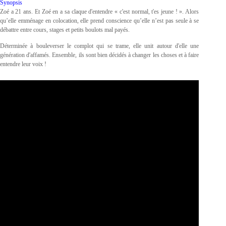
Synopsis
Zoé a 21 ans. Et Zoé en a sa claque d'entendre « c'est normal, t'es jeune ! ». Alors
qu’elle emménage en colocation, elle prend conscience qu’elle n’est pas seule à se
débattre entre cours, stages et petits boulots mal payés.
Déterminée à bouleverser le complot qui se trame, elle unit autour d'elle une
génération d'affamés. Ensemble, ils sont bien décidés à changer les choses et à faire
entendre leur voix !