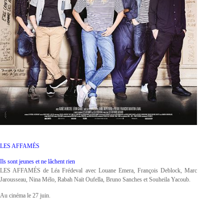
LES AFFAMÉS
Ils sont jeunes et ne lâchent rien
LES AFFAMÉS de Léa Frédeval avec Louane Emera, François Deblock, Marc
Jarousseau, Nina Mélo, Rabah Naït Oufella, Bruno Sanches et Souheila Yacoub.
Au cinéma le 27 juin.