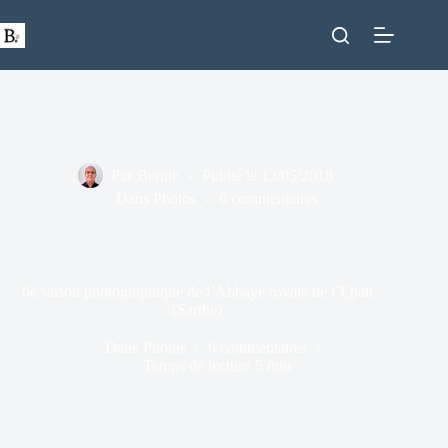
Passer
au
contenu
Par
Bernie
Publié le
12/05/2018
Dans
Photos
6 commentaires
6e saison photographique de l’Abbaye royale de l’Epau
(Sarthe)
Dans
Photos
6 commentaires
Temps de lecture
5 min