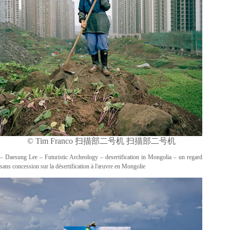
© Tim Franco 扫描部二号机 扫描部二号机
– Daesung Lee – Futuristic Archeology – desertification in Mongolia – un regard
sans concession sur la désertification à l'œuvre en Mongolie