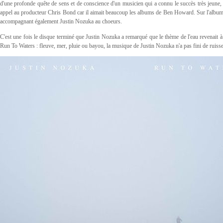
d'une profonde quête de sens et de conscience d'un musicien qui a connu le succès très jeune,
appel au producteur Chris Bond car il aimait beaucoup les albums de Ben Howard. Sur l'album R
accompagnant également Justin Nozuka au choeurs.
C'est une fois le disque terminé que Justin Nozuka a remarqué que le thème de l'eau revenait à p
Run To Waters : fleuve, mer, pluie ou bayou, la musique de Justin Nozuka n'a pas fini de ruiss