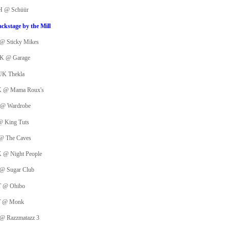
CH @ Schüür
ckstage by the Mill
 @ Sticky Mikes
UK @ Garage
 UK Thekla
UK @ Mama Roux's
K @ Wardrobe
@ King Tuts
 @ The Caves
K @ Night People
 @ Sugar Club
IT @ Ohibo
IT @ Monk
 @ Razzmatazz 3