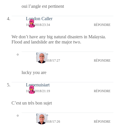
oui l’angle est pertinent
London Caller
16/04/2018/23:34
RÉPONDRE
We don’t have any big natural disasters in Malaysia.
Flood and landslide are the major two.
Bernie
17/04/2018/17:27
RÉPONDRE
lucky you are
Lemenuisiart
16/04/2018/21:19
RÉPONDRE
C’est un très bon sujet
Bernie
17/04/2018/17:26
RÉPONDRE