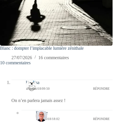
Blanc : dompter l’implacable lumière zénithale
27/07/2026
16 commentaires
10 commentaires
Koalisa
18/04/2018/09:50
RÉPONDRE
On n’en parlera jamais assez !
Bernie
18/04/2018/18:02
RÉPONDRE