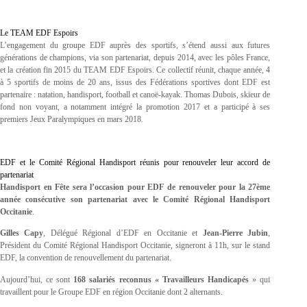
Le TEAM EDF Espoirs
L’engagement du groupe EDF auprès des sportifs, s’étend aussi aux futures
générations de champions, via son partenariat, depuis 2014, avec les pôles France,
et la création fin 2015 du TEAM EDF Espoirs. Ce collectif réunit, chaque année, 4
à 5 sportifs de moins de 20 ans, issus des Fédérations sportives dont EDF est
partenaire : natation, handisport, football et canoë-kayak. Thomas Dubois, skieur de
fond non voyant, a notamment intégré la promotion 2017 et a participé à ses
premiers Jeux Paralympiques en mars 2018.
EDF et le Comité Régional Handisport réunis pour renouveler leur accord de
partenariat
Handisport en Fête sera l’occasion pour EDF de renouveler pour la 27ème
année consécutive son partenariat avec le Comité Régional Handisport
Occitanie
.
Gilles Capy
, Délégué Régional d’EDF en Occitanie et
Jean-Pierre Jubin
,
Président du Comité Régional Handisport Occitanie, signeront à 11h, sur le stand
EDF, la convention de renouvellement du partenariat.
Aujourd’hui, ce sont
168 salariés reconnus « Travailleurs Handicapés
» qui
travaillent pour le Groupe EDF en région Occitanie dont 2 alternants.