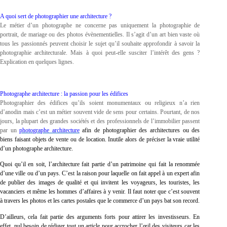
A quoi sert de photographier une architecture ?
Le métier d’un photographe ne concerne pas uniquement la photographie de
portrait, de mariage ou des photos évènementielles. Il s’agit d’un art bien vaste où
tous les passionnés peuvent choisir le sujet qu’il souhaite approfondir à savoir la
photographie architecturale. Mais à quoi peut-elle susciter l’intérêt des gens ?
Explication en quelques lignes.
Photographe architecture : la passion pour les édifices
Photographier des édifices qu’ils soient monumentaux ou religieux n’a rien
d’anodin mais c’est un métier souvent vide de sens pour certains. Pourtant, de nos
jours, la plupart des grandes sociétés et des professionnels de l’immobilier passent
par un
photographe architecture
afin de photographier des architectures ou des
biens faisant objets de vente ou de location. Inutile alors de préciser la vraie utilité
d’un photographe architecture.
Quoi qu’il en soit, l’architecture fait partie d’un patrimoine qui fait la renommée
d’une ville ou d’un pays. C’est la raison pour laquelle on fait appel à un expert afin
de publier des images de qualité et qui invitent les voyageurs, les touristes, les
vacanciers et même les hommes d’affaires à y venir. Il faut noter que c’est souvent
à travers les photos et les cartes postales que le commerce d’un pays bat son record.
D’ailleurs, cela fait partie des arguments forts pour attirer les investisseurs. En
effet, nul besoin de rédiger tout un article pour accrocher l’œil des visiteurs car les