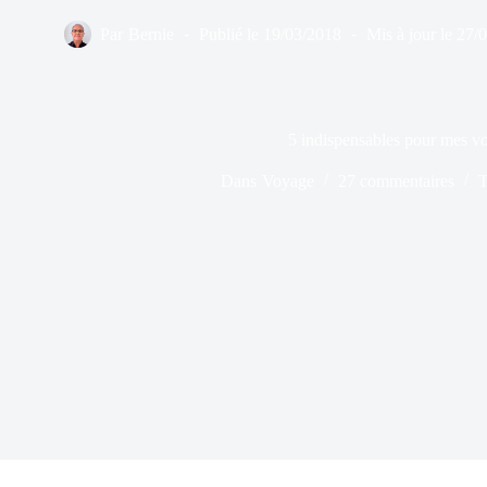
Par
Bernie
Publié le
19/03/2018
Mis à jour le
27/
5 indispensables pour mes v
Dans
Voyage
27 commentaires
T