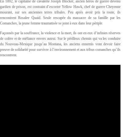
En 1892, le capitaine de cavalerie Joseph Blocker, ancien héros de guerre devenu
gardien de prison, est contraint d’escorter Yellow Hawk, chef de guerre Cheyenne
mourant, sur ses anciennes terres tribales. Peu après avoir pris la route, ils
rencontrent Rosalee Quaid. Seule rescapée du massacre de sa famille par les
Comanches, la jeune femme traumatisée se joint à eux dans leur périple.
Façonnés par la souffrance, la violence et la mort, ils ont en eux d’infinies réserves
de colère et de méfiance envers autrui. Sur le périlleux chemin qui va les conduire
du Nouveau-Mexique jusqu’au Montana, les anciens ennemis vont devoir faire
preuve de solidarité pour survivre à l’environnement et aux tribus comanches qu’ils
rencontrent.