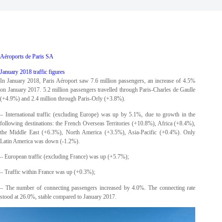
Aéroports de Paris SA
January 2018 traffic figures
In January 2018, Paris Aéroport saw 7.6 million passengers, an increase of 4.5%
on January 2017. 5.2 million passengers travelled through Paris-Charles de Gaulle
(+4.9%) and 2.4 million through Paris-Orly (+3.8%).
– International traffic (excluding Europe) was up by 5.1%, due to growth in the
following destinations: the French Overseas Territories (+10.8%), Africa (+8.4%),
the Middle East (+6.3%), North America (+3.5%), Asia-Pacific (+0.4%). Only
Latin America was down (-1.2%).
– European traffic (excluding France) was up (+5.7%);
– Traffic within France was up (+0.3%);
– The number of connecting passengers increased by 4.0%. The connecting rate
stood at 26.0%, stable compared to January 2017.