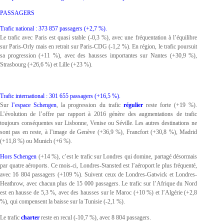
PASSAGERS
Trafic national : 373 857 passagers (+2,7 %).
Le trafic avec Paris est quasi stable (-0,3 %), avec une fréquentation à l’équilibre
sur Paris-Orly mais en retrait sur Paris-CDG (-1,2 %). En région, le trafic poursuit
sa progression (+11 %), avec des hausses importantes sur Nantes (+30,9 %),
Strasbourg (+26,6 %) et Lille (+23 %).
Trafic international : 301 655 passagers (+16,5 %).
Sur
l’espace Schengen
, la progression du trafic
régulier
reste forte (+19 %).
L’évolution de l’offre par rapport à 2016 génère des augmentations de trafic
toujours conséquentes sur Lisbonne, Venise ou Séville. Les autres destinations ne
sont pas en reste, à l’image de Genève (+36,9 %), Francfort (+30,8 %), Madrid
(+11,8 %) ou Munich (+6 %).
Hors Schengen
(+14 %), c’est le trafic sur Londres qui domine, partagé désormais
par quatre aéroports. Ce mois-ci, Londres-Stansted est l’aéroport le plus fréquenté,
avec 16 804 passagers (+109 %). Suivent ceux de Londres-Gatwick et Londres-
Heathrow, avec chacun plus de 15 000 passagers. Le trafic sur l’Afrique du Nord
est en hausse de 5,3 %, avec des hausses sur le Maroc (+10 %) et l’Algérie (+2,8
%), qui compensent la baisse sur la Tunisie (-2,1 %).
Le trafic
charter
reste en recul (-10,7 %), avec 8 804 passagers.