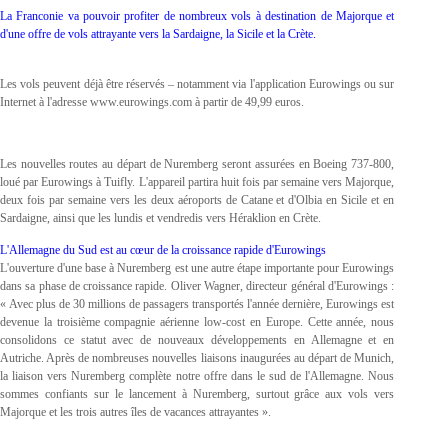
La Franconie va pouvoir profiter de nombreux vols à destination de Majorque et
d'une offre de vols attrayante vers la Sardaigne, la Sicile et la Crète.
Les vols peuvent déjà être réservés – notamment via l'application Eurowings ou sur
Internet à l'adresse www.eurowings.com à partir de 49,99 euros.
Les nouvelles routes au départ de Nuremberg seront assurées en Boeing 737-800,
loué par Eurowings à Tuifly. L'appareil partira huit fois par semaine vers Majorque,
deux fois par semaine vers les deux aéroports de Catane et d'Olbia en Sicile et en
Sardaigne, ainsi que les lundis et vendredis vers Héraklion en Crète.
L'Allemagne du Sud est au cœur de la croissance rapide d'Eurowings
L'ouverture d'une base à Nuremberg est une autre étape importante pour Eurowings
dans sa phase de croissance rapide. Oliver Wagner, directeur général d'Eurowings :
« Avec plus de 30 millions de passagers transportés l'année dernière, Eurowings est
devenue la troisième compagnie aérienne low-cost en Europe. Cette année, nous
consolidons ce statut avec de nouveaux développements en Allemagne et en
Autriche. Après de nombreuses nouvelles liaisons inaugurées au départ de Munich,
la liaison vers Nuremberg complète notre offre dans le sud de l'Allemagne. Nous
sommes confiants sur le lancement à Nuremberg, surtout grâce aux vols vers
Majorque et les trois autres îles de vacances attrayantes ».