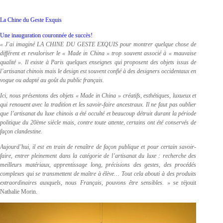
La Chine du Geste Exquis
Une inauguration couronnée de succès!
« J’ai imaginé LA CHINE DU GESTE EXQUIS pour montrer quelque chose de
différent et revaloriser le « Made in China » trop souvent associé à « mauvaise
qualité ». Il existe à Paris quelques enseignes qui proposent des objets issus de
l’artisanat chinois mais le design est souvent confié à des designers occidentaux en
vogue ou adapté au goût du public français.
Ici, nous présentons des objets « Made in China » créatifs, esthétiques, luxueux et
qui renouent avec la tradition et les savoir-faire ancestraux. Il ne faut pas oublier
que l’artisanat du luxe chinois a été occulté et beaucoup détruit durant la période
politique du 20ème siècle mais, contre toute attente, certains ont été conservés de
façon clandestine.
Aujourd’hui, il est en train de renaître de façon publique et pour certain savoir-
faire, entrer pleinement dans la catégorie de l’artisanat du luxe : recherche des
meilleurs matériaux, apprentissage long, précisions des gestes, des procédés
complexes qui se transmettent de maître à élève… Tout cela abouti à des produits
extraordinaires auxquels, nous Français, pouvons être sensibles. »
se réjouit
Nathalie Morin.