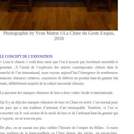
Photographie by Yvan Matrat ©La Chine du Geste Exquis,
2018
LE CONCEPT DE L’EXPOSITION
« Luxe et chinois » voilà deux mots que l’on n’associe pas forcément ensemble et
pourtant…A l’instar de l’explosion des artistes contemporains chinois dans le
marché de l’art international, nous voyons aujourd’hui l’émergence de nombreuses
maisons chinoises créatives, soucieuses de délivrer un produit haut-de-gamme fait
main, délibérément inspirée de la culture ancestrale chinoise.
La question des marques chinoises de luxe a deux volets: locale et internationale.
Qu’il y ait déjà des marques chinoises de luxe en Chine est avéré: c’est normal pour
un pays qui a une tradition d’artisanat d’art remarquable. Toutefois, si l’on se
concentre sur le seul secteur de la mode de luxe et de l’artisanat haut-de-gamme qui
s’exporte, on en trouvera peu.
De plus, on ne saurait non plus oublier l’histoire de l’empire du Milieu : il existe
une tradition de la haute-joaillerie en Chine depuis des siècles, un savoir-faire,