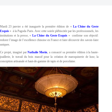
Mardi 23 janvier a été inaugurée la première édition de «
La Chine du Geste
Exquis
» à la Pagoda Paris. Avec cette soirée plébiscitée par les professionnels, les
institutions et la presse, «
La Chine du Geste Exquis
» confirme son objectif:
redorer l’image de l’excellence chinoise en France et faire découvrir des savoir-faire
uniques.
Ce projet, imaginé par
Nathalie Morin
, a consacré sa première édition à la haute-
joaillerie, le travail du bois massif pour la création de maroquinerie de luxe, la
conception artisanale et haut-de-gamme de tapis et de porcelaine.