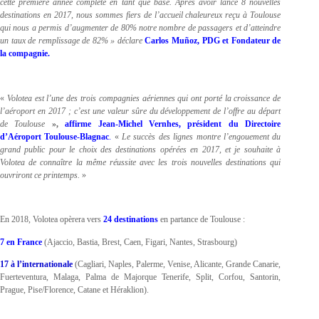
cette première année complète en tant que base. Après avoir lancé 8 nouvelles
destinations en 2017, nous sommes fiers de l’accueil chaleureux reçu à Toulouse
qui nous a permis d’augmenter de 80% notre nombre de passagers et d’atteindre
un taux de remplissage de 82% » déclare
Carlos Muñoz,
PDG et Fondateur de
la compagnie.
«
Volotea est l’une des trois compagnies aériennes qui ont porté la croissance de
l’aéroport en 2017 ; c’est une valeur sûre du développement de l’offre au départ
de Toulouse
»,
affirme Jean-Michel Vernhes, président du Directoire
d’Aéroport Toulouse-Blagnac
.
«
Le succès des lignes montre l’engouement du
grand public pour le choix des destinations opérées en 2017, et je souhaite à
Volotea de connaître la même réussite avec les trois nouvelles destinations qui
ouvriront ce printemps.
»
En 2018, Volotea opèrera vers
24 destinations
en partance de Toulouse :
7 en France
(Ajaccio, Bastia, Brest, Caen, Figari, Nantes, Strasbourg)
17 à l’internationale
(Cagliari, Naples, Palerme, Venise, Alicante, Grande Canarie,
Fuerteventura, Malaga, Palma de Majorque Tenerife, Split, Corfou, Santorin,
Prague, Pise/Florence, Catane et Héraklion).