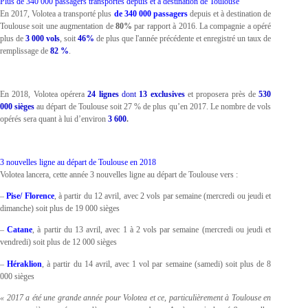
Plus de 340 000 passagers transportés depuis et à destination de Toulouse
En 2017, Volotea a transporté plus
de 340 000 passagers
depuis et à destination de
Toulouse soit une augmentation de
80%
par rapport à 2016. La compagnie a opéré
plus de
3 000 vols
, soit
46%
de plus que l'année précédente et enregistré un taux de
remplissage de
82 %
.
En 2018, Volotea opérera
24 lignes
dont
13 exclusives
et proposera près de
530
000 sièges
au départ de Toulouse soit 27 % de plus qu’en 2017. Le nombre de vols
opérés sera quant à lui d’environ
3 600
.
3 nouvelles ligne au départ de Toulouse en 2018
Volotea lancera, cette année 3 nouvelles ligne au départ de Toulouse vers :
–
Pise/ Florence
, à partir du 12 avril, avec 2 vols par semaine (mercredi ou jeudi et
dimanche) soit plus de 19 000 sièges
–
Catane
, à partir du 13 avril, avec 1 à 2 vols par semaine (mercredi ou jeudi et
vendredi) soit plus de 12 000 sièges
–
Héraklion
, à partir du 14 avril, avec 1 vol par semaine (samedi) soit plus de 8
000 sièges
« 2017 a été une grande année pour Volotea et ce, particulièrement à Toulouse en