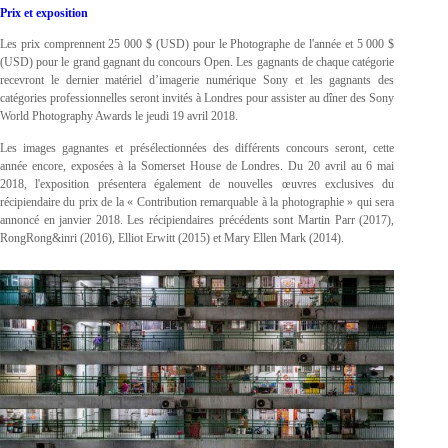
Prix et exposition
Les prix comprennent 25 000 $ (USD) pour le Photographe de l'année et 5 000 $
(USD) pour le grand gagnant du concours Open. Les gagnants de chaque catégorie
recevront le dernier matériel d’imagerie numérique Sony et les gagnants des
catégories professionnelles seront invités à Londres pour assister au dîner des Sony
World Photography Awards le jeudi 19 avril 2018.
Les images gagnantes et présélectionnées des différents concours seront, cette
année encore, exposées à la Somerset House de Londres. Du 20 avril au 6 mai
2018, l'exposition présentera également de nouvelles œuvres exclusives du
récipiendaire du prix de la « Contribution remarquable à la photographie » qui sera
annoncé en janvier 2018. Les récipiendaires précédents sont Martin Parr (2017),
RongRong&inri (2016), Elliot Erwitt (2015) et Mary Ellen Mark (2014).