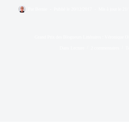
Par
Bernie
Publié le
20/12/2017
Mis à jour le
21/
Grand Prix des Blogueurs Littéraires : Véronique Ol
Dans
Lecture
2 commentaires
T