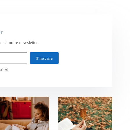
er
us à notre newsletter
S’inscrire
alité