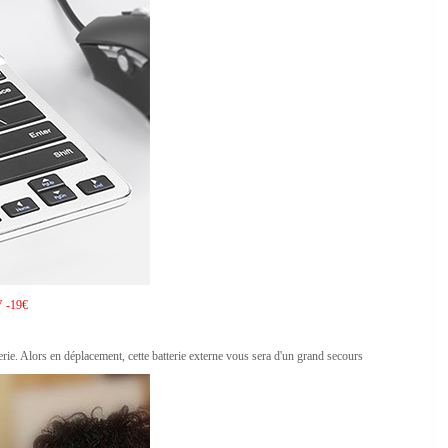
 -19€
ie. Alors en déplacement, cette batterie externe vous sera d'un grand secours