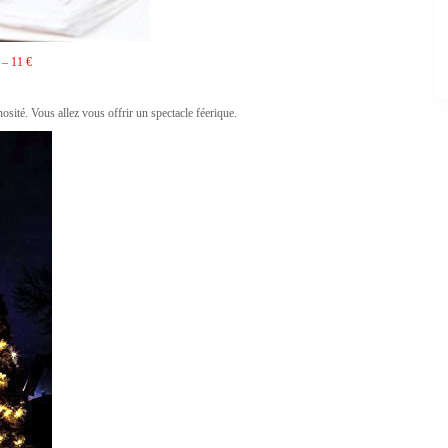
– 11 €
ité. Vous allez vous offrir un spectacle féerique.