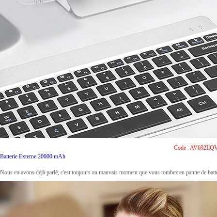
Code : AV692LQV
Batterie Externe 20000 mAh
Nous en avons déjà parlé, c'est toujours au mauvais moment que vous tombez en panne de batter