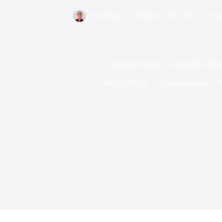
Par
Bernie
Publié le
18/12/2017
Da
Comment trouver vos dernières idée
Dans
LifeStyle
4 commentaires
T