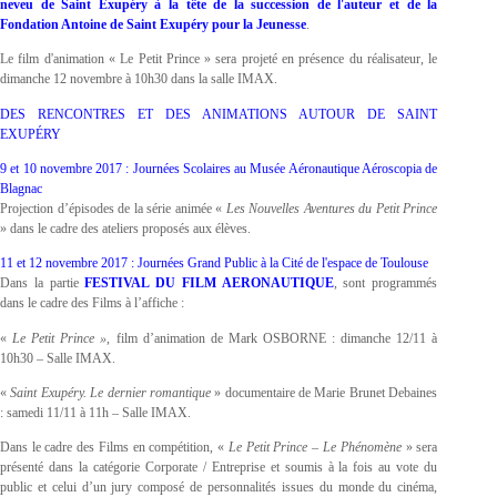
neveu de Saint Exupéry à la tête de la succession de l'auteur et de la
Fondation Antoine de Saint Exupéry pour la Jeunesse
.
Le film d'animation « Le Petit Prince » sera projeté en présence du réalisateur, le
dimanche 12 novembre à 10h30 dans la salle IMAX.
DES RENCONTRES ET DES ANIMATIONS AUTOUR DE SAINT
EXUPÉRY
9 et 10 novembre 2017 : Journées Scolaires au Musée Aéronautique Aéroscopia de
Blagnac
Projection d’épisodes de la série animée «
Les Nouvelles Aventures du Petit Prince
» dans le cadre des ateliers proposés aux élèves.
11 et 12 novembre 2017 : Journées Grand Public à la Cité de l'espace de Toulouse
Dans la partie
FESTIVAL DU FILM AERONAUTIQUE
, sont programmés
dans le cadre des Films à l’affiche :
«
Le Petit Prince »
, film d’animation de Mark OSBORNE : dimanche 12/11 à
10h30 – Salle IMAX.
«
Saint Exupéry. Le dernier romantique
» documentaire de Marie Brunet Debaines
: samedi 11/11 à 11h – Salle IMAX.
Dans le cadre des Films en compétition, «
Le Petit Prince – Le Phénomène
» sera
présenté dans la catégorie Corporate / Entreprise et soumis à la fois au vote du
public et celui d’un jury composé de personnalités issues du monde du cinéma,