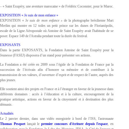
– « Saint Exupéry, une aventure marocaine » de Frédéric Coconnier, pour le Maroc.
EXPOSITION « Je suis de mon enfance »
EXPOSITION « J
e suis de mon enfance »
de la photographe brésilienne Mari
Merlim qui montre en 12 toiles un petit prince sur les dunes de Florianópolis,
escale de la Ligne Aéropostale où Antoine de Saint Exupéry avait l'habitude de se
poser. Espace 149 de l'Astralia pendant toute la durée du festival.
EXPOSANTS
Dans la partie EXPOSANTS, la Fondation Antoine de Saint Exupéry pour la
Jeunesse (FASEJ) disposera d’un stand pour présenter ses actions.
La Fondation a été créée en 2009 sous l’égide de la Fondation de France par la
succession de l’écrivain afin d’honorer sa mémoire et de contribuer à la
transmission de ses valeurs, d’ouverture d’esprit et de respect de l’autre, auprès des
plus jeunes.
Elle soutient ainsi des projets en France et à l’étranger en faveur de la jeunesse dans
différents domaines : accès à l’éducation et à la culture, encouragement de la
pratique artistique, actions en faveur de la citoyenneté et à destination des plus
démunis.
Actualités
Le 2 janvier dernier, dans une vidéo enregistrée à bord de l’ISS, l'astronaute
Thomas Pesquet
lançait le
premier concours d'écriture depuis l'espace
, en