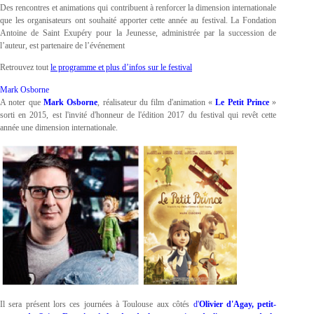
Des rencontres et animations qui contribuent à renforcer la dimension internationale
que les organisateurs ont souhaité apporter cette année au festival. La Fondation
Antoine de Saint Exupéry pour la Jeunesse, administrée par la succession de
l’auteur, est partenaire de l’événement
Retrouvez tout
le programme et plus d’infos sur le festival
Mark Osborne
A noter que
Mark Osborne
, réalisateur du film d'animation «
Le Petit Prince
»
sorti en 2015, est l'invité d'honneur de l'édition 2017 du festival qui revêt cette
année une dimension internationale.
Il sera présent lors ces journées à Toulouse aux côtés
d'
Olivier d'Agay, petit-