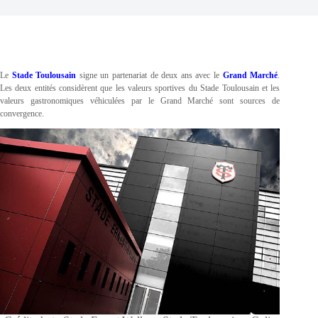
Le
Stade Toulousain
signe un partenariat de deux ans avec le
Grand Marché
.
Les deux entités considèrent que les valeurs sportives du Stade Toulousain et les
valeurs gastronomiques véhiculées par le Grand Marché sont sources de
convergence.