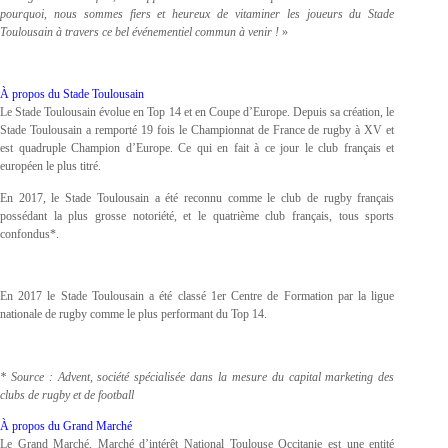
pourquoi, nous sommes fiers et heureux de vitaminer les joueurs du Stade
Toulousain à travers ce bel événementiel commun à venir !
»
À propos du Stade Toulousain
Le Stade Toulousain évolue en Top 14 et en Coupe d’Europe. Depuis sa création, le
Stade Toulousain a remporté 19 fois le Championnat de France de rugby à XV et
est quadruple Champion d’Europe. Ce qui en fait à ce jour le club français et
européen le plus titré.
En 2017, le Stade Toulousain a été reconnu comme le club de rugby français
possédant la plus grosse notoriété, et le quatrième club français, tous sports
confondus*.
En 2017 le Stade Toulousain a été classé 1er Centre de Formation par la ligue
nationale de rugby comme le plus performant du Top 14.
* Source : Advent, société spécialisée dans la mesure du capital marketing des
clubs de rugby et de football
À propos du Grand Marché
Le Grand Marché, Marché d’intérêt National Toulouse Occitanie est une entité