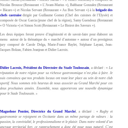
Nicolas Brousse (Restaurant « L’Avant-Marius »), Balthazar Gonzalez (Restaurant
« Bàcaro ») et Nicolas Servant (Restaurant « Au Bon Servant ») à la
brigade des
chefs castraise
dirigée par Guillaume Gomez (Chef des cuisines de l’Elysée) et
composée de Oscar Garcia (jeune chef de la région), Samy Guendouz (Restaurant
« O Victoria ») et Simon Scott (Restaurant « Le Bistrot des Saveurs »).
Les deux équipes feront preuve d’ingéniosité et de savoir-faire pour élaborer un
menu autour de la thématique du « marché d’automne » autour d’un prestigieux
jury composé de Carole Delga, Marie-France Baylet, Stéphane Layani, Jean-
Jacques Bolzan, Fabien Jeanjean et Didier Lacroix.
Didier Lacroix, Président du Directoire du Stade Toulousain
, a déclaré : «
La
réputation de notre région pour sa richesse gastronomique n’est plus à faire. Je
suis convaincu que nos produits locaux ont toute leur place au sein de notre club
sportif. Nous sommes très heureux de nous associer au Grand Marché pour ces
deux prochaines années. Ensemble, nous apporterons une nouvelle dynamique
pour le Stade Toulousain. »
Maguelone Pontier, Directrice du Grand Marché
, a déclaré : «
Rugby et
gastronomie se rejoignent en Occitanie dans un même partage de valeurs : la
passion, la convivialité, le professionnalisme et le plaisir. Dans notre volonté d’un
ancrage territorial fort, ce rapprochement a donc été pour nous naturel. C’est