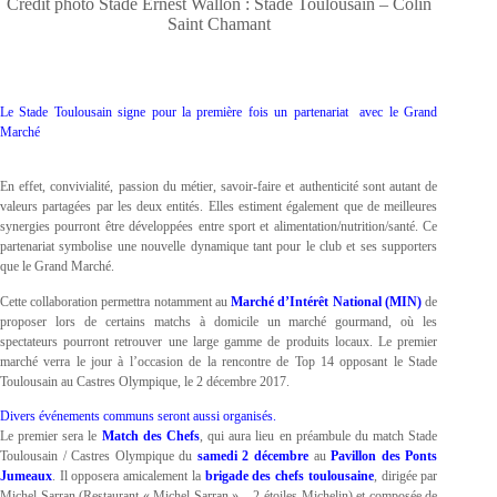
Crédit photo Stade Ernest Wallon : Stade Toulousain – Colin
Saint Chamant
Le Stade Toulousain signe pour la première fois un partenariat avec le Grand
Marché
En effet, convivialité, passion du métier, savoir-faire et authenticité sont autant de
valeurs partagées par les deux entités. Elles estiment également que de meilleures
synergies pourront être développées entre sport et alimentation/nutrition/santé. Ce
partenariat symbolise une nouvelle dynamique tant pour le club et ses supporters
que le Grand Marché.
Cette collaboration permettra notamment au
Marché d’Intérêt National (MIN)
de
proposer lors de certains matchs à domicile un marché gourmand, où les
spectateurs pourront retrouver une large gamme de produits locaux. Le premier
marché verra le jour à l’occasion de la rencontre de Top 14 opposant le Stade
Toulousain au Castres Olympique, le 2 décembre 2017.
Divers événements communs seront aussi organisés.
Le premier sera le
Match des Chefs
, qui aura lieu en préambule du match Stade
Toulousain / Castres Olympique du
samedi 2 décembre
au
Pavillon des Ponts
Jumeaux
. Il opposera amicalement la
brigade des chefs toulousaine
, dirigée par
Michel Sarran (Restaurant « Michel Sarran » – 2 étoiles Michelin) et composée de