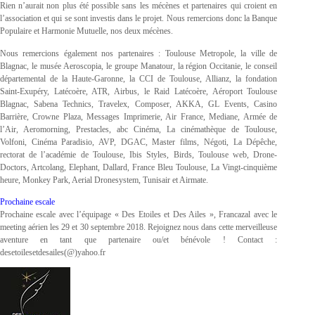
Rien n’aurait non plus été possible sans les mécènes et partenaires qui croient en
l’association et qui se sont investis dans le projet. Nous remercions donc la Banque
Populaire et Harmonie Mutuelle, nos deux mécènes.
Nous remercions également nos partenaires : Toulouse Metropole, la ville de
Blagnac, le musée Aeroscopia, le groupe Manatour, la région Occitanie, le conseil
départemental de la Haute-Garonne, la CCI de Toulouse, Allianz, la fondation
Saint-Exupéry, Latécoère, ATR, Airbus, le Raid Latécoère, Aéroport Toulouse
Blagnac, Sabena Technics, Travelex, Composer, AKKA, GL Events, Casino
Barrière, Crowne Plaza, Messages Imprimerie, Air France, Mediane, Armée de
l’Air, Aeromorning, Prestacles, abc Cinéma, La cinémathèque de Toulouse,
Volfoni, Cinéma Paradisio, AVP, DGAC, Master films, Négoti, La Dépêche,
rectorat de l’académie de Toulouse, Ibis Styles, Birds, Toulouse web, Drone-
Doctors, Artcolang, Elephant, Dallard, France Bleu Toulouse, La Vingt-cinquième
heure, Monkey Park, Aerial Dronesystem, Tunisair et Airmate.
Prochaine escale
Prochaine escale avec l’équipage « Des Etoiles et Des Ailes », Francazal avec le
meeting aérien les 29 et 30 septembre 2018. Rejoignez nous dans cette merveilleuse
aventure en tant que partenaire ou/et bénévole ! Contact :
desetoilesetdesailes(@)yahoo.fr