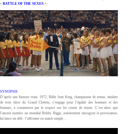
«
BATTLE OF THE SEXES
».
SYNOPSIS
D’après une histoire vraie. 1972, Billie Jean King, championne de tennis, titulaire
de trois titres du Grand Chelem, s’engage pour l’égalité des hommes et des
femmes, à commencer par le respect sur les courts de tennis. C’est alors que
l’ancien numéro un mondial Bobby Riggs, notoirement misogyne et provocateur,
lui lance un défi : l’affronter en match simple…