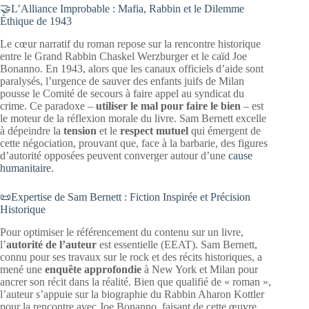
🤝L’Alliance Improbable : Mafia, Rabbin et le Dilemme
Éthique de 1943
Le cœur narratif du roman repose sur la rencontre historique
entre le Grand Rabbin Chaskel Werzburger et le caïd Joe
Bonanno. En 1943, alors que les canaux officiels d’aide sont
paralysés, l’urgence de sauver des enfants juifs de Milan
pousse le Comité de secours à faire appel au syndicat du
crime. Ce paradoxe –
utiliser le mal pour faire le bien
– est
le moteur de la réflexion morale du livre. Sam Bernett excelle
à dépeindre la
tension
et le
respect mutuel
qui émergent de
cette négociation, prouvant que, face à la barbarie, des figures
d’autorité opposées peuvent converger autour d’une
cause
humanitaire
.
📜Expertise de Sam Bernett : Fiction Inspirée et Précision
Historique
Pour optimiser le référencement du contenu sur un livre,
l’
autorité de l’auteur
est essentielle (EEAT). Sam Bernett,
connu pour ses travaux sur le rock et des récits historiques, a
mené une
enquête approfondie
à New York et Milan pour
ancrer son récit dans la réalité. Bien que qualifié de « roman »,
l’auteur s’appuie sur la biographie du Rabbin Aharon Kottler
pour la rencontre avec Joe Bonanno, faisant de cette œuvre