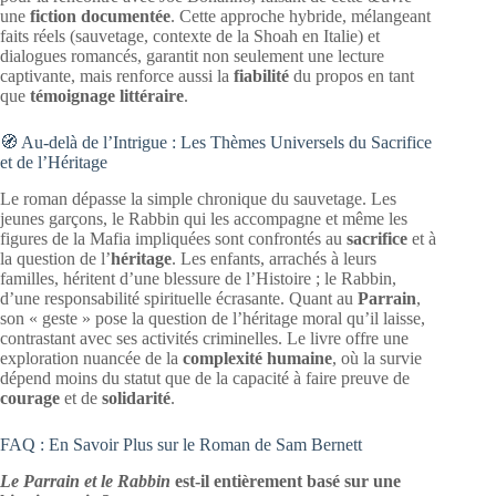
une
fiction documentée
. Cette approche hybride, mélangeant
faits réels (sauvetage, contexte de la Shoah en Italie) et
dialogues romancés, garantit non seulement une lecture
captivante, mais renforce aussi la
fiabilité
du propos en tant
que
témoignage littéraire
.
🧭 Au-delà de l’Intrigue : Les Thèmes Universels du Sacrifice
et de l’Héritage
Le roman dépasse la simple chronique du sauvetage. Les
jeunes garçons, le Rabbin qui les accompagne et même les
figures de la Mafia impliquées sont confrontés au
sacrifice
et à
la question de l’
héritage
. Les enfants, arrachés à leurs
familles, héritent d’une blessure de l’Histoire ; le Rabbin,
d’une responsabilité spirituelle écrasante. Quant au
Parrain
,
son « geste » pose la question de l’héritage moral qu’il laisse,
contrastant avec ses activités criminelles. Le livre offre une
exploration nuancée de la
complexité humaine
, où la survie
dépend moins du statut que de la capacité à faire preuve de
courage
et de
solidarité
.
FAQ : En Savoir Plus sur le Roman de Sam Bernett
Le Parrain et le Rabbin
est-il entièrement basé sur une