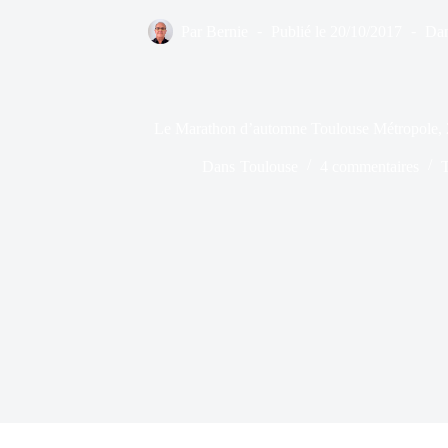
Par
Bernie
Publié le
20/10/2017
Da
Le Marathon d’automne Toulouse Métropole,
Dans
Toulouse
4 commentaires
T