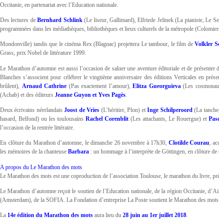
Occitanie, en partenariat avec l’Education nationale.
Des lectures de
Bernhard Schlink
(Le liseur, Gallimard), Elfriede Jelinek (La pianiste, Le Se
programmées dans les médiathèques, bibliothèques et lieux culturels de la métropole (Colomie
Mondonville) tandis que le cinéma Rex (Blagnac) projettera Le tambour, le film de
Volkler S
Grass, prix Nobel de littérature 1999.
Le Marathon d’automne est aussi l’occasion de saluer une aventure éditoriale et de présenter d
Blanches s’associent pour célébrer le vingtième anniversaire des éditions Verticales en prés
brûlent),
Arnaud Cathrine
(Pas exactement l’amour),
Elitza Gueorguieva
(Les cosmonaut
(Achab) et des éditeurs
Jeanne Guyon et Yves Pagès
.
Deux écrivains néerlandais
Joost de Vries
(L’héritier, Plon) et
Inge Schilperoord
(La tanche
hasard, Belfond) ou les toulousains
Rachel Corenblit
(Les attachants, Le Rouergue) et
Pas
l’occasion de la rentrée littéraire.
En clôture du Marathon d’automne, le dimanche 26 novembre à 17h30,
Clotilde Courau
, a
les mémoires de la chanteuse
Barbara
: un hommage à l’interprète de Göttingen, en clôture d
A propos du Le Marathon des mots
Le Marathon des mots est une coproduction de l’association Toulouse, le marathon du livre, pr
Le Marathon d’automne reçoit le soutien de l’Education nationale, de la région Occitanie, d’A
(Amsterdam), de la SOFIA. La Fondation d’entreprise La Poste soutient le Marathon des mots 
La
14e édition du Marathon des mots
aura lieu du
28 juin au 1er juillet 2018
.