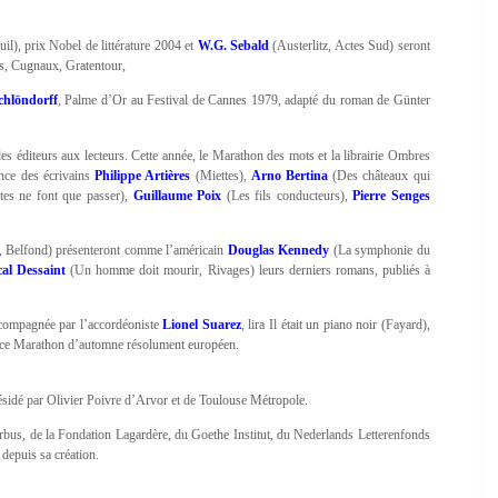
uil), prix Nobel de littérature 2004 et
W.G. Sebald
(Austerlitz, Actes Sud) seront
rs, Cugnaux, Gratentour,
chlöndorff
, Palme d’Or au Festival de Cannes 1979, adapté du roman de Günter
es éditeurs aux lecteurs. Cette année, le Marathon des mots et la librairie Ombres
ence des écrivains
Philippe Artières
(Miettes),
Arno Bertina
(Des châteaux qui
es ne font que passer),
Guillaume Poix
(Les fils conducteurs),
Pierre Senges
, Belfond) présenteront comme l’américain
Douglas Kennedy
(La symphonie du
cal Dessaint
(Un homme doit mourir, Rivages) leurs derniers romans, publiés à
ccompagnée par l’accordéoniste
Lionel Suarez
, lira Il était un piano noir (Fayard),
e ce Marathon d’automne résolument européen.
ésidé par Olivier Poivre d’Arvor et de Toulouse Métropole.
irbus, de la Fondation Lagardère, du Goethe Institut, du Nederlands Letterenfonds
depuis sa création.