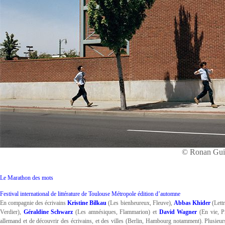
© Ronan Gui
Le Marathon des mots
Festival international de littérature de Toulouse Métropole édition d’automne
En compagnie des écrivains
Kristine Bilkau
(Les bienheureux, Fleuve),
Abbas Khider
(Lettr
Verdier),
Géraldine Schwarz
(Les amnésiques, Flammarion) et
David Wagner
(En vie, Pi
allemand et de découvrir des écrivains, et des villes (Berlin, Hambourg notamment). Plusieurs