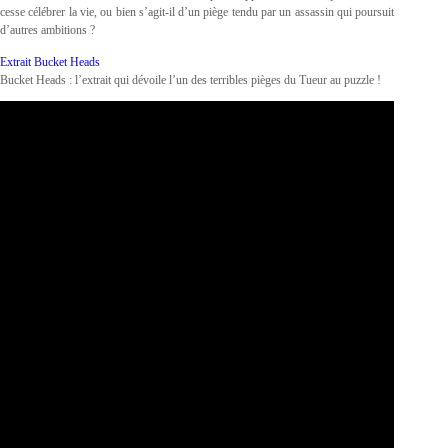
cesse célébrer la vie, ou bien s’agit-il d’un piège tendu par un assassin qui poursuit
d’autres ambitions ?
Extrait Bucket Heads
Bucket Heads : l’extrait qui dévoile l’un des terribles pièges du Tueur au puzzle !