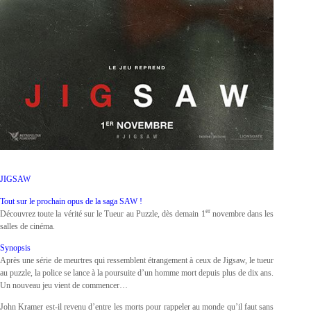
JIGSAW
Tout sur le prochain opus de la saga SAW !
er
Découvrez toute la vérité sur le Tueur au Puzzle, dès demain 1
novembre dans les
salles de cinéma.
Synopsis
Après une série de meurtres qui ressemblent étrangement à ceux de Jigsaw, le tueur
au puzzle, la police se lance à la poursuite d’un homme mort depuis plus de dix ans.
Un nouveau jeu vient de commencer…
John Kramer est-il revenu d’entre les morts pour rappeler au monde qu’il faut sans