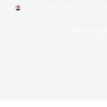
Par
Bernie
Publié le
21/10/2017
Mis à jour le
26/
Exposition Un rien m’habi
Dans
Voyage
2 commentaires
T