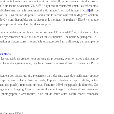
t haute luminosité contenant environ 3 686 000 points pour un résultat précis,
®
nder™ utilise un revêtement ZEISS
T* qui réduit considérablement les reflets ainsi
fraîchissement variable peut atteindre 60 images/s ou 120 images/s
[
xxvii
]
afin de
ion de 1,44 million de points, tandis que la technologie WhiteMagic™ améliore
Elevé » sont disponibles sur le viseur et le moniteur, le réglage « Elevé » s’appuie
lus précis et naturel sur les deux supports.
®
ne, une tablette, un ordinateur ou un serveur FTP via Wi-Fi
et, grâce au terminal
ière à synchroniser plusieurs flashs en toute simplicité. Une borne SuperSpeed USB
tion et d’accessoires ; lorsqu’elle est raccordée à un ordinateur, par exemple, le
es pixels
 les capacités de création tout au long du processus, avant et après traitement de
léchargeables gratuitement, capables d’assurer la prise de vue à distance sur PC en
ement des pixels, qui tire pleinement parti des cinq axes du stabilisateur optique
superbement réalistes. Avec ce mode, l’appareil déplace le capteur de façon très
ment des pixels), réunissant un total d’environ 169,6 mégapixels de données. Ces
 logicielle « Imaging Edge ». En résulte une image fixe dotée d’une résolution
a photographie d’architecture, d’art ou de toute autre nature morte composée
if d'environ 3500 €.