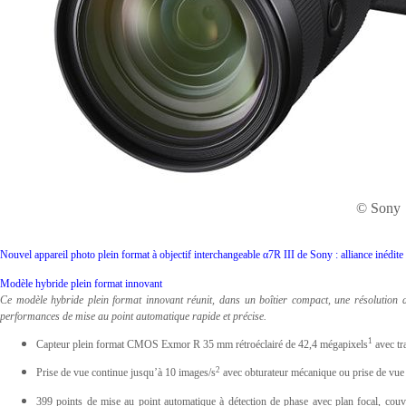
© Sony
Nouvel appareil photo plein format à objectif interchangeable α7R III de Sony : alliance inédite d
Modèle hybride plein format innovant
Ce modèle hybride plein format innovant réunit, dans un boîtier compact, une résolution 
performances de mise au point automatique rapide et précise.
1
Capteur plein format CMOS Exmor R 35 mm rétroéclairé de 42,4 mégapixels
avec tr
2
Prise de vue continue jusqu’à 10 images/s
avec obturateur mécanique ou prise de vue s
399 points de mise au point automatique à détection de phase avec plan focal, couv