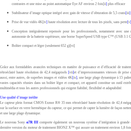
contrastes et une mise au point automatique Eye AF environ 2 fois[ii
]
plus efficace
Stabilisateur d’image optique intégré avec gain de vitesse d’obturation de 5,5 crans
[
iii
]
Prise de vue vidéo 4K[iv
]
haute résolution avec lecture de tous les pixels, sans perte
[
v
Conception intégralement repensée pour les professionnels, notamment avec une
autonomie de la batterie supérieure, une borne SuperSpeed USB type C™ (USB 3.1 Ge
Boîtier compact et léger (seulement 652 g)[vi]
Grâce aux formidables avancées techniques en matière de puissance et d’efficacité de trait
rétroéclairé haute résolution de 42,4 mégapixels
[
vii
]
et d’impressionnantes vitesses de prise
aussi, entre autres, de superbes images et vidéos 4K
[
ix
]
, une large plage dynamique à 15 palie
vastes capacités réunies dans un boîtier léger et compact, cet appareil constitue un outil ext
multimédia et tous les autres professionnels qui exigent fiabilité, flexibilité et adaptabilité.
Une qualité d’image inédite
Le capteur plein format CMOS Exmor R® 35 mm rétroéclairé haute résolution de 42,4 mégapixel
sur la surface en verre hermétique du capteur, ce qui permet de capter la lumière de façon netteme
et une large plage dynamique.
Le nouveau Sony
α7R III
comporte également un nouveau système d’intégration à grande éche
dernière version du moteur de traitement BIONZ X™ qui assure un traitement environ 1,8 foi