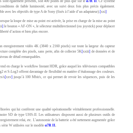
s sont également présents, soit 400 points de plus que sur le
α7R II
. Ce système
onditions de faible luminosité, avec un suivi deux fois plus précis également.
le avec les objectifs de type A de Sony (fixés à l’aide d’un adaptateur).
[
xxi
]
lorsque la loupe de mise au point est activée, la prise en charge de la mise au point
ii
]
le bouton « AF-ON », le sélecteur multidirectionnel (ou joystick) pour déplacer
liberté d’action et bien plus encore.
un enregistrement vidéo 4K (3840 x 2160 pixels) sur toute la largeur du capteur
cture complète des pixels, sans perte, afin de collecter 5K
[
xxiii
]
de données et de
niveau de détail remarquables.
rend en charge le workflow Instant HDR, grâce auquel les téléviseurs compatibles
et S-Log3 offrent davantage de flexibilité en matière d’étalonnage des couleurs.
es/s
[
xxv
]
jusqu’à 100 Mbit/s, ce qui permet de revoir les séquences, puis de les
iorées qui lui confèrent une qualité opérationnelle véritablement professionnelle.
ire SD de type UHS-II. Les utilisateurs disposent aussi de plusieurs outils de
egistrement relai, etc. L’autonomie de la batterie a été nettement augmentée grâce
es série W utilisées sur le modèle
α7R II
.