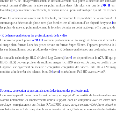
environ 68 % de l’image verticalement et horizontalement. 425 points à détection des contraste
avancé permet d’effectuer la mise au point environ deux fois plus vite que le
α7R II
en c
Doublant
[
xx
]
également son efficacité, la célèbre mise au point automatique Eye AF est disponib
Parmi les améliorations axées sur la flexibilité, on remarque la disponibilité de la fonction AF 
automatique à détection de phase avec plan focal en cas d’utilisation d’un objectif de type A,
[
xx
les points de mise au point rapidement, la fonction de mise au point tactile qui offre une grande 
4K de haute qualité pour les professionnels de la vidéo
Le nouvel appareil photo
α7R III
convient parfaitement au tournage de films car il permet 
d’image plein format. Lors des prises de vue au format Super 35 mm, l’appareil procède à la le
les sur échantillonner pour produire des vidéos 4K de haute qualité avec une profondeur et un 
La nouvelle technologie HLG (Hybrid Log-Gamma)
[
xxiv
]
est disponible sur le
α7R III
qui p
HDR (HLG) peuvent projeter de sublimes images 4K HDR réalistes. De plus, les profils S-Log2 
L’appareil est également en mesure d’enregistrer enregistrer des vidéos Full HD à 120 imag
modifier afin de créer des ralentis 4x ou 5x
[
xxvi
]
en résolution Full HD avec suivi AF.
Structure, conception et personnalisation à destination des professionnels
Le nouvel appareil photo plein format de Sony est équipé d’une variété de fonctionnalités amél
Notons notamment les emplacements double support, dont un compatible avec les cartes mémo
stockage : enregistrement sur fichiers RAW/JPEG à part, enregistrement vidéo/photo séparé, enr
aux batteries série Z de Sony dont la capacité est environ 2,2 fois supérieure à celle des batteri