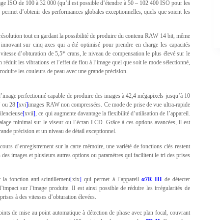
lage ISO de 100 à 32 000 (qu’il est possible d’étendre à 50 – 102 400 ISO pour les
on permet d’obtenir des performances globales exceptionnelles, quels que soient les
 résolution tout en gardant la possibilité de produire du contenu RAW 14 bit, même
 innovant sur cinq axes qui a été optimisé pour prendre en charge les capacités
 vitesse d’obturation de 5,5* crans, le niveau de compensation le plus élevé sur le
 réduit les vibrations et l’effet de flou à l’image quel que soit le mode sélectionné,
roduire les couleurs de peau avec une grande précision.
d’image perfectionné capable de produire des images à 42,4 mégapixels jusqu’à 10
 ou 28
[
xvi
]
images RAW non compressées. Ce mode de prise de vue ultra-rapide
ilencieuse
[
xvii
]
, ce qui augmente davantage la flexibilité d’utilisation de l’appareil.
age minimal sur le viseur ou l’écran LCD. Grâce à ces options avancées, il est
grande précision et un niveau de détail exceptionnel.
cours d’enregistrement sur la carte mémoire, une variété de fonctions clés restent
es images et plusieurs autres options ou paramètres qui facilitent le tri des prises
 la fonction anti-scintillement
[
xix
]
qui permet à l’appareil
α7R III
de détecter
impact sur l’image produite. Il est ainsi possible de réduire les irrégularités de
prises à des vitesses d’obturation élevées.
oints de mise au point automatique à détection de phase avec plan focal, couvrant