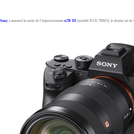
Sony
a annoncé la sortie de l’impressionnant
α7R III
(modèle ILCE-7RM3), le dernier né de s