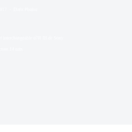
2017
Dans
Photos
if interchangeable α7R III de Sony
cture
14 min