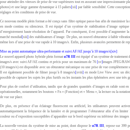
pour atteindre des vitesses de prise de vue supérieures tout en assurant une impressionnante p
photos) et une large gamme dynamique à 15 paliers
[
xii
]
par faible sensibilité. Cette concepti
réglages et les conditions de prise de vue.
Ce nouveau modèle plein format a été conçu sans filtre optique passe-bas afin de maximiser la
en mode continu ou silencieux. Il est équipé d’un système de stabilisation d’image optique
d’enregistrement haute résolution de l’appareil. Par conséquent, il est possible d’augmenter la
marché mondial
[
xiii
]
des stabilisateurs d’image. De plus, un nouvel obturateur à faible vibration
même lors d’une prise de vue rapide à 10 images/s. Enfin, plusieurs avancées permettent de rep
Mise au point automatique ultra-performante et suivi AF/AE jusqu’à 10 images/s
[
xiv
]
Le nouvel appareil photo hybride plein format
α7R III
est équipé d’un système de traitement 
images/s avec suivi AF/AE continu et précis pour un maximum de 76
[
xv
]
images JPEG/RAW
(10 images/s) est disponible avec un obturateur mécanique ou une prise de vue complètement s
Il est également possible de filmer jusqu’à 8 images/s
[
xviii
]
en mode Live View avec un décal
possible de capturer les sujets les plus furtifs ou les instants les plus éphémères avec une très 
Pour plus de confort d’utilisation, tandis que de grandes quantités d’images en rafale sont en 
opérationnelles, notamment les boutons « Fn » (Fonction) et « Menu », la lecture ou la notation d
de vue sur place.
De plus, en présence d’un éclairage fluorescent ou artificiel, les utilisateurs peuvent activer
automatiquement la fréquence de la lumière et de programmer l’obturateur afin d’en limiter l’
couleur ou d’exposition susceptibles d’apparaître sur le bord supérieur ou inférieur des images 
La nouvelle version du système de mise au point, dont dispose le
α7R III
, repose sur 399 p