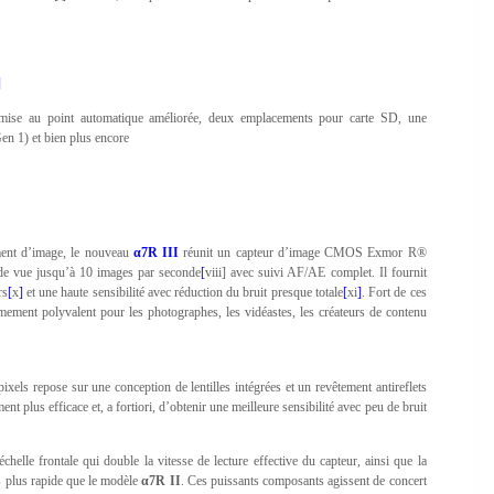
]
 mise au point automatique améliorée, deux emplacements pour carte SD, une
n 1) et bien plus encore
ement d’image, le nouveau
α7R III
réunit un capteur d’image CMOS Exmor R®
 de vue jusqu’à 10 images par seconde
[
viii] avec suivi AF/AE complet. Il fournit
rs
[
x
]
et une haute sensibilité avec réduction du bruit presque totale
[
xi
]
. Fort de ces
rêmement polyvalent pour les photographes, les vidéastes, les créateurs de contenu
s repose sur une conception de lentilles intégrées et un revêtement antireflets
nt plus efficace et, a fortiori, d’obtenir une meilleure sensibilité avec peu de bruit
lle frontale qui double la vitesse de lecture effective du capteur, ainsi que la
s plus rapide que le modèle
α7R II
. Ces puissants composants agissent de concert