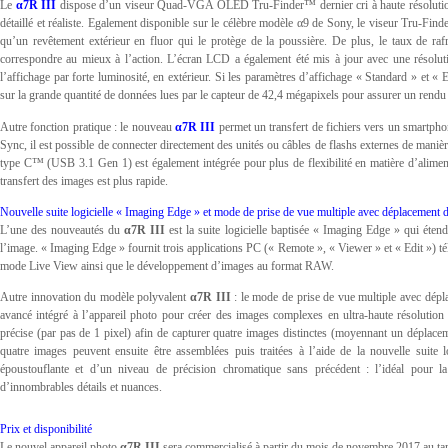
Le
α7R III
dispose d’un viseur Quad-VGA OLED Tru-Finder™ dernier cri à haute résolution e
détaillé et réaliste. Egalement disponible sur le célèbre modèle α9 de Sony, le viseur Tru-Fi
qu’un revêtement extérieur en fluor qui le protège de la poussière. De plus, le taux de ra
correspondre au mieux à l’action. L’écran LCD a également été mis à jour avec une résolut
l’affichage par forte luminosité, en extérieur. Si les paramètres d’affichage « Standard » et « 
sur la grande quantité de données lues par le capteur de 42,4 mégapixels pour assurer un rendu p
Autre fonction pratique : le nouveau
α7R III
permet un transfert de fichiers vers un smartpho
Sync, il est possible de connecter directement des unités ou câbles de flashs externes de man
type C™ (USB 3.1 Gen 1) est également intégrée pour plus de flexibilité en matière d’alimenta
transfert des images est plus rapide.
Nouvelle suite logicielle « Imaging Edge » et mode de prise de vue multiple avec déplacement d
L’une des nouveautés du
α7R III
est la suite logicielle baptisée « Imaging Edge » qui étend
l’image. « Imaging Edge » fournit trois applications PC (« Remote », « Viewer » et « Edit ») té
mode Live View ainsi que le développement d’images au format RAW.
Autre innovation du modèle polyvalent
α7R III
: le mode de prise de vue multiple avec déplac
avancé intégré à l’appareil photo pour créer des images complexes en ultra-haute résolution 
précise (par pas de 1 pixel) afin de capturer quatre images distinctes (moyennant un déplace
quatre images peuvent ensuite être assemblées puis traitées à l’aide de la nouvelle suite
époustouflante et d’un niveau de précision chromatique sans précédent : l’idéal pour l
d’innombrables détails et nuances.
Prix et disponibilité
Le nouvel appareil photo
α7R III
sera commercialisé à partir du mois de novembre 2017 au tar