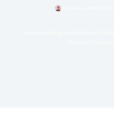
Par
Bernie
Publié le
28/10/
Découvrez le nouvel appareil photo plein format à object
Dans
Photos
Temps de le