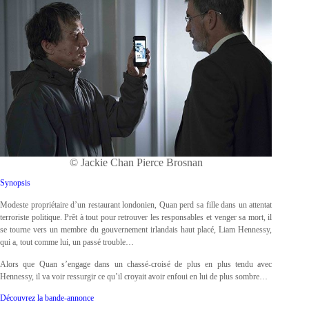
© Jackie Chan Pierce Brosnan
Synopsis
Modeste propriétaire d’un restaurant londonien, Quan perd sa fille dans un attentat
terroriste politique. Prêt à tout pour retrouver les responsables et venger sa mort, il
se tourne vers un membre du gouvernement irlandais haut placé, Liam Hennessy,
qui a, tout comme lui, un passé trouble…
Alors que Quan s’engage dans un chassé-croisé de plus en plus tendu avec
Hennessy, il va voir ressurgir ce qu’il croyait avoir enfoui en lui de plus sombre…
Découvrez la bande-annonce