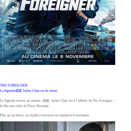
THE FOREIGNER
La légende成龍 Jackie Chan est de retour
La légende revient au cinéma.
成龍
Jackie Chan est à l’affiche de The Foreigner –
le film aux côtés de Pierce Brosnan.
Plus qu’un héros, un mythe à retrouver au cinéma le 8 novembre.