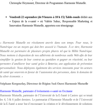
Christophe Heymonet, Directeur de Programmes Harmonie Mutuelle.
Vendredi 22 septembre (de 9 heures à 10 h 15) Table-ronde
dédiée aux
« Enjeux de la e-santé » où Valérie Sahuc, Responsable Marketing et
Innovation Harmonie Mutuelle, apportera son témoignage.
« Harmonie Mutuelle est résolument ancrée dans son temps. Pour nous, le
Numérique est un moyen qui doit être associé à l’humain. À ce titre, Harmonie
Mutuelle est partenaire de plusieurs projets phares tel que la Mêlée Numérique.
Nous mettons à disposition de nos adhérents de nombreux outils Web afin de leur
simplifier la gestion de leur contrat au quotidien et gagner en réactivité, ou leur
permettre d’améliorer leur santé grâce à Betterise, une application de prévention
personnalisée. Nous déployons également des services innovants pour les acteurs
de santé qui oeuvrent en faveur de l’autonomie des personnes, dans le domaine de
la silver économie. »
Stéphane Kergourlay, Directeur de Région Sud-Ouest Harmonie Mutuelle
Harmonie Mutuelle, partenaire d’événements e-santé en Occitanie
Harmonie Mutuelle, partenaire de l’Université de la E-Santé à Castres qui se tenait
les 4, 5 & 6 juillet derniers. Le partenariat d’Harmonie Mutuelle et de l’Université
de la E-Santé a pour but d’encourager la création et le développement de solutions