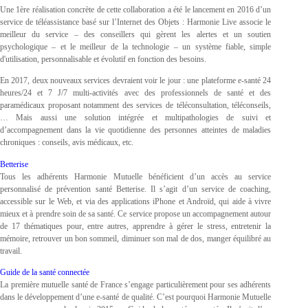
Une 1ère réalisation concrète de cette collaboration a été le lancement en 2016 d’un
service de téléassistance basé sur l’Internet des Objets : Harmonie Live associe le
meilleur du service – des conseillers qui gèrent les alertes et un soutien
psychologique – et le meilleur de la technologie – un système fiable, simple
d'utilisation, personnalisable et évolutif en fonction des besoins.
En 2017, deux nouveaux services devraient voir le jour : une plateforme e-santé 24
heures/24 et 7 J/7 multi-activités avec des professionnels de santé et des
paramédicaux proposant notamment des services de téléconsultation, téléconseils,
… Mais aussi une solution intégrée et multipathologies de suivi et
d’accompagnement dans la vie quotidienne des personnes atteintes de maladies
chroniques : conseils, avis médicaux, etc.
Betterise
Tous les adhérents Harmonie Mutuelle bénéficient d’un accès au service
personnalisé de prévention santé Betterise. Il s’agit d’un service de coaching,
accessible sur le Web, et via des applications iPhone et Androïd, qui aide à vivre
mieux et à prendre soin de sa santé. Ce service propose un accompagnement autour
de 17 thématiques pour, entre autres, apprendre à gérer le stress, entretenir la
mémoire, retrouver un bon sommeil, diminuer son mal de dos, manger équilibré au
travail.
Guide de la santé connectée
La première mutuelle santé de France s’engage particulièrement pour ses adhérents
dans le développement d’une e-santé de qualité. C’est pourquoi Harmonie Mutuelle