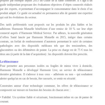
propose par exemple depuis 2015 un Guide de la santé connectée. Il s’agit d’un
guide indépendant proposant des évaluations objectives d’objets connectés réalisés
par des experts, et permettant d’accompagner le consommateur dans le choix d’un
produit adapté. Ce guide est actualisé en permanence afin de garantir une expertise
qui suit les évolutions du secteur.
Des tarifs préférentiels sont proposés sur les produits les plus fiables et les
adhérents Harmonie Mutuelle bénéficient d’une remise de 10 % sur leur objet
connecté auprès d’Harmonie Médical Service. Par ailleurs, la nouvelle génération
d’offres Santé lancée par Harmonie Mutuelle en 2015, intègre dans certains
contrats, un forfait de remboursement d’autotests permettant le suivi de certaines
pathologies avec des dispositifs médicaux tels que des tensiomètres, des
glucomètres ou des débitmètres de pointe. La prise en charge est de 75 € tous les
deux ans (à partir de la date d’acquisition) : les dispositifs doivent être prescrits.
La téléassistance
Pour permettre aux personnes isolées ou fragiles de mieux vivre à domicile,
Harmonie Mutuelle a développé Harmonie Live, un service de téléassistance
dernière génération. Il s'adresse à tous ceux – adhérents ou non – qui souhaitent
alerter quelqu'un en cas de besoin, être rassurés, se sentir en sécurité.
Construites autour d'une technologie commune, les offres de téléassistance se
composent sur mesure en fonction des besoins de chacun avec :
• Fiabilité. Un système fiable et sécurisant, fonctionnant même en cas de panne de
courant.