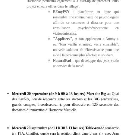
Harmonie permettra également à 3 start-up de présenter leurs
projets et leurs offres dans le village :
BEmyPSY
: plateforme en ligne qui
rassemble une communauté de psychologues
afin de se connecter à distance pour une
consultation psychothérapeutique en
vidéoconférence.
"Appliserv",
et son application « Ammy »
ou "bien vieillir et mieux vivre ensemble",
nouvelle solution de téléassistance pour une
aide à la personne plus réactive et solidaire.
NaturalPad
: qui développe des jeux vidéo
au service de la santé.
Mercredi 20 septembre (de 9 h 00 à 13 heures) Meet the Big
au Quai
des Savoirs, lieu de rencontre entre les start-up et les BIG (entreprises,
grands comptes, investisseurs…): pour découvrir en 120 secondes des
domaines d‘innovation d’Harmonie Mutuelle.
Mercredi 20 septembre (de 11 h 30 à 13 heures) Table-ronde
consacrée
à « l’IA, ChatBot, quelle sera la relation client dans 5 ans ? » avec Jean