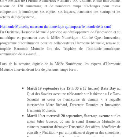
Ce «
Festival de l’Homo Numericus
» attend 7 000 visiteurs et 400 intervenants
autour de 120 animations, et de nombreux temps d’échanges pour mieux
comprendre le numérique, ses enjeux, ses impacts, rencontrer des startups et les
acteurs de l’écosystème.
Harmonie Mutuelle, un acteur du numérique qui impacte le monde de la santé
En Occitanie, Harmonie Mutuelle participe au développement de l’innovation et du
numérique en partenariat avec la Mêlée Numérique : Comité Open Innovation,
programme d’acculturation pour les collaborateurs Harmonie Mutuelle, remise du
trophée Harmonie Mutuelle lors des Trophées de l’économie numérique,
commission de la e-santé…
Lors de la semaine digitale de la Mêlée Numérique, les experts d’Harmonie
Mutuelle interviendront lors de plusieurs temps forts :
Mardi 19 septembre (de 15 h 30 à 17 heures) Data Day
au
Quai des Savoirs avec une table-ronde sur le thème : « Le Data-
Scientist au coeur de l’entreprise de demain », à laquelle
interviendra Marc Richard, Directeur Données et Innovation
Harmonie Mutuelle.
Mardi 19 et mercredi 20 septembre, Start-up avenue
sur les
allées Jules Guesde, où sur le stand Harmonie Mutuelle les
visiteurs pourront découvrir l'ensemble des offres, bénéficier de
conseils « Nutrition » par un praticien et déguster des smoothies.