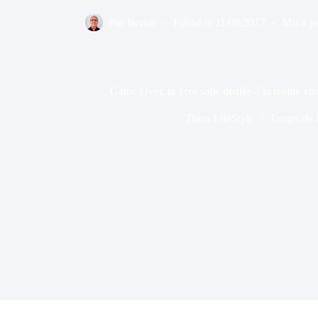
Par
Bernie
Publié le
11/09/2017
Mis à jo
Game Over, la 1ère salle dédiée à la réalité vi
Dans
LifeStyle
Temps de l