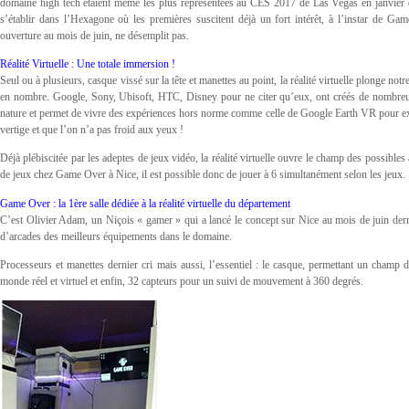
domaine high tech étaient même les plus représentées au CES 2017 de Las Vegas en janvier d
s’établir dans l’Hexagone où les premières suscitent déjà un fort intérêt, à l’instar de Ga
ouverture au mois de juin, ne désemplit pas.
Réalité Virtuelle : Une totale immersion !
Seul ou à plusieurs, casque vissé sur la tête et manettes au point, la réalité virtuelle plonge no
en nombre. Google, Sony, Ubisoft, HTC, Disney pour ne citer qu’eux, ont créés de nombreux
nature et permet de vivre des expériences hors norme comme celle de Google Earth VR pour exp
vertige et que l’on n’a pas froid aux yeux !
Déjà plébiscitée par les adeptes de jeux vidéo, la réalité virtuelle ouvre le champ des possibl
de jeux chez Game Over à Nice, il est possible donc de jouer à 6 simultanément selon les jeux.
Game Over : la 1ère salle dédiée à la réalité virtuelle du département
C’est Olivier Adam, un Niçois « gamer » qui a lancé le concept sur Nice au mois de juin dernier.
d’arcades des meilleurs équipements dans le domaine.
Processeurs et manettes dernier cri mais aussi, l’essentiel : le casque, permettant un champ
monde réel et virtuel et enfin, 32 capteurs pour un suivi de mouvement à 360 degrés.