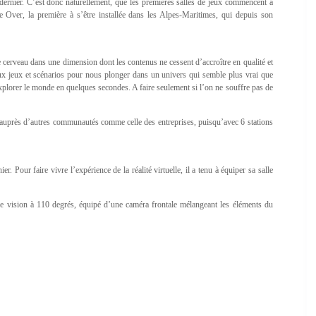
ernier. C’est donc naturellement, que les premières salles de jeux commencent à
me Over, la première à s’être installée dans les Alpes-Maritimes, qui depuis son
tre cerveau dans une dimension dont les contenus ne cessent d’accroître en qualité et
 jeux et scénarios pour nous plonger dans un univers qui semble plus vrai que
lorer le monde en quelques secondes. A faire seulement si l’on ne souffre pas de
es auprès d’autres communautés comme celle des entreprises, puisqu’avec 6 stations
 Pour faire vivre l’expérience de la réalité virtuelle, il a tenu à équiper sa salle
 de vision à 110 degrés, équipé d’une caméra frontale mélangeant les éléments du