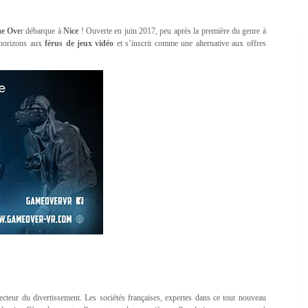
e Ove
r débarque à
Nice
! Ouverte en juin 2017, peu après la première du genre à
x horizons aux
férus de jeux vidéo
et s’inscrit comme une alternative aux offres
ecteur du divertissement. Les sociétés françaises, expertes dans ce tout nouveau