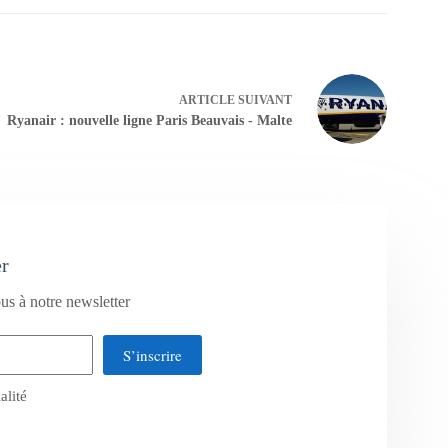
ARTICLE
SUIVANT
Ryanair : nouvelle ligne Paris Beauvais - Malte
er
us à notre newsletter
S’inscrire
alité