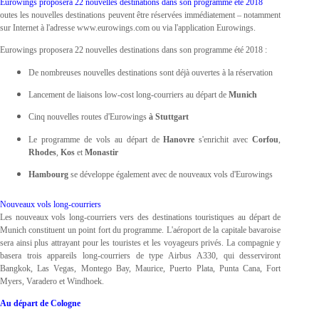
Eurowings proposera 22 nouvelles destinations dans son programme été 2018
outes les nouvelles destinations peuvent être réservées immédiatement – notamment
sur Internet à l'adresse www.eurowings.com ou via l'application Eurowings.
Eurowings proposera 22 nouvelles destinations dans son programme été 2018 :
De nombreuses nouvelles destinations sont déjà ouvertes à la réservation
Lancement de liaisons low-cost long-courriers au départ de
Munich
Cinq nouvelles routes d'Eurowings
à Stuttgart
Le programme de vols au départ de
Hanovre
s'enrichit avec
Corfou
,
Rhodes
,
Kos
et
Monastir
Hambourg
se développe également avec de nouveaux vols d'Eurowings
Nouveaux vols long-courriers
Les nouveaux vols long-courriers vers des destinations touristiques au départ de
Munich constituent un point fort du programme. L'aéroport de la capitale bavaroise
sera ainsi plus attrayant pour les touristes et les voyageurs privés. La compagnie y
basera trois appareils long-courriers de type Airbus A330, qui desserviront
Bangkok, Las Vegas, Montego Bay, Maurice, Puerto Plata, Punta Cana, Fort
Myers, Varadero et Windhoek.
Au départ de Cologne