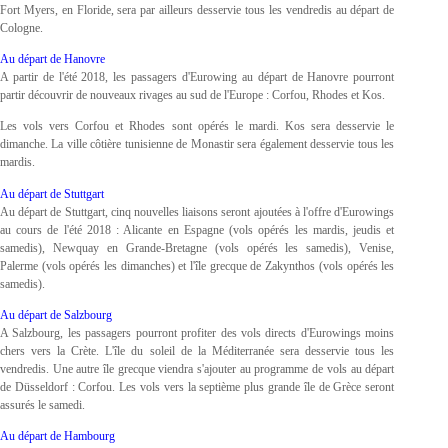
Fort Myers, en Floride, sera par ailleurs desservie tous les vendredis au départ de
Cologne.
Au départ de Hanovre
A partir de l'été 2018, les passagers d'Eurowing au départ de Hanovre pourront
partir découvrir de nouveaux rivages au sud de l'Europe : Corfou, Rhodes et Kos.
Les vols vers Corfou et Rhodes sont opérés le mardi. Kos sera desservie le
dimanche. La ville côtière tunisienne de Monastir sera également desservie tous les
mardis.
Au départ de Stuttgart
Au départ de Stuttgart, cinq nouvelles liaisons seront ajoutées à l'offre d'Eurowings
au cours de l'été 2018 : Alicante en Espagne (vols opérés les mardis, jeudis et
samedis), Newquay en Grande-Bretagne (vols opérés les samedis), Venise,
Palerme (vols opérés les dimanches) et l'île grecque de Zakynthos (vols opérés les
samedis).
Au départ de Salzbourg
A Salzbourg, les passagers pourront profiter des vols directs d'Eurowings moins
chers vers la Crète. L'île du soleil de la Méditerranée sera desservie tous les
vendredis. Une autre île grecque viendra s'ajouter au programme de vols au départ
de Düsseldorf : Corfou. Les vols vers la septième plus grande île de Grèce seront
assurés le samedi.
Au départ de Hambourg