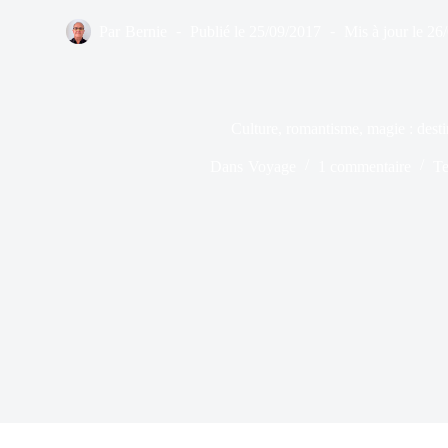
Par
Bernie
Publié le
25/09/2017
Mis à jour le
26
Culture, romantisme, magie : desti
Dans
Voyage
1 commentaire
Te