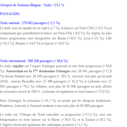
Aéroport de Toulouse-Blagnac : Trafic +23,1 %
PASSAGERS
Trafic national : 279 665 passagers (+2,1 %).
Le trafic avec la capitale est en repli (-2,7 %), la hausse sur Paris-CDG (+6,5 %) ne
compensant que partiellement la baisse sur Paris-Orly (-8,6 %). En région, les plus
fortes progressions sont enregistrées sur Bastia (+34,5 %), Lyon (+21 %), Lille
(+16,1 %), Rennes (+14,9 %) et Ajaccio (+10,6 %).
Trafic international : 508 266 passagers (+38,6 %).
Le trafic
régulier
sur l’espace Schengen poursuit sa très forte progression (+50,9
ère
%).
Amsterdam est la 1
destination Schengen
avec 28 941 passagers (+17,8
%) devant Madrid avec 28 169 passagers (+ 201 %, soit trois fois plus qu’en août
2016) ; suivent Bruxelles avec 25 390 passagers (+ 61,9 %) et Lisbonne avec 21
941 passagers (+79,2 %). Athènes, avec plus de 10 000 passagers en août, affiche
la croissance record de 246 % ; Lisbonne est également en forte hausse (+72,6 %).
Hors Schengen, la croissance (+41,1 %) est portée par les aéroports londoniens.
Heathrow, Gatwick et Stansted totalisent à eux trois plus de 83 000 passagers.
Le trafic sur l'Afrique du Nord consolide sa progression (+17,4 %), avec une
fréquentation en forte hausse sur le Maroc (+38,4 %) et la Tunisie (+29,2 %),
l’Algérie retrouvant également des statistiques positives (+1,1 %).