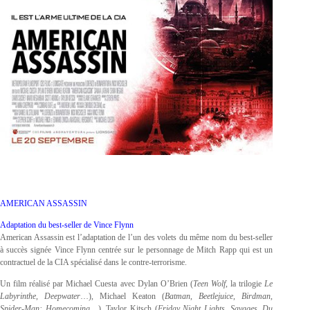
AMERICAN ASSASSIN
Adaptation du best-seller de Vince Flynn
American Assassin est l’adaptation de l’un des volets du même nom du best-seller
à succès signée Vince Flynn centrée sur le personnage de Mitch Rapp qui est un
contractuel de la CIA spécialisé dans le contre-terrorisme.
Un film réalisé par Michael Cuesta avec Dylan O’Brien (
Teen Wolf
, la trilogie
Le
Labyrinthe
,
Deepwater
…), Michael Keaton (
Batman
,
Beetlejuice, Birdman,
Spider-Man: Homecoming
…), Taylor Kitsch (
Friday Night Lights
,
Savages, Du