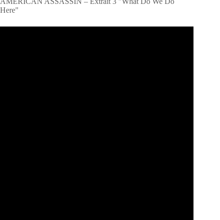
AMERICAN ASSASSIN – Extrait 3 "What Do We Do
Here"