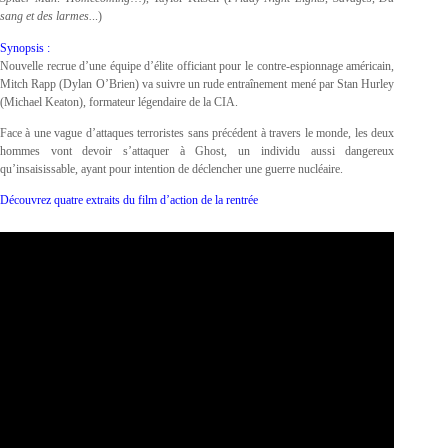
sang et des larmes.
..)
Synopsis :
Nouvelle recrue d’une équipe d’élite officiant pour le contre-espionnage américain,
Mitch Rapp (Dylan O’Brien) va suivre un rude entraînement mené par Stan Hurley
(Michael Keaton), formateur légendaire de la CIA.
Face à une vague d’attaques terroristes sans précédent à travers le monde, les deux
hommes vont devoir s’attaquer à Ghost, un individu aussi dangereux
qu’insaisissable, ayant pour intention de déclencher une guerre nucléaire.
Découvrez quatre extraits du film d’action de la rentrée