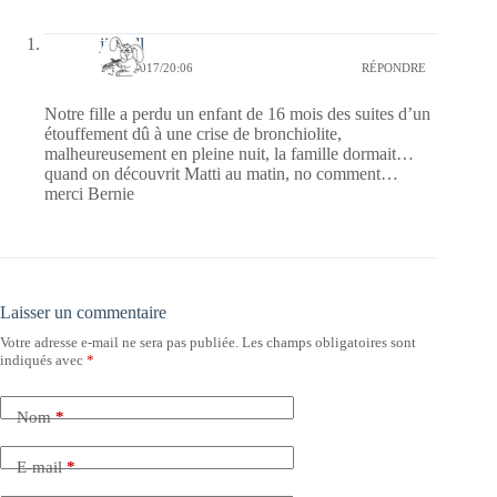
jill bill
19/09/2017/20:06
RÉPONDRE
Notre fille a perdu un enfant de 16 mois des suites d’un
étouffement dû à une crise de bronchiolite,
malheureusement en pleine nuit, la famille dormait…
quand on découvrit Matti au matin, no comment…
merci Bernie
Laisser un commentaire
Votre adresse e-mail ne sera pas publiée.
Les champs obligatoires sont
indiqués avec
*
Nom
*
E-mail
*