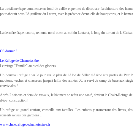
La troisième étape commence en fond de vallée et permet de découvrir l'architecture des hamea
pour aboutir sous l'Aiguillette du Lauzet, avec la présence éventuelle de bouquetins, et le hame
La dernière étape, courte, remonte nord-ouest au col du Lautaret, le long du torrent de la Guisa
Où dormir ?
Le Refuge de Chamoissière,
Le refuge "Famille" au pied des glaciers.
Un nouveau refuge a vu le jour sur le plan de l'Alpe de Villar d'Arêne aux portes du Parc Na
moutons, vaches et chasseurs jusqu'à la fin des années 60, a servi de camp de base aux stagi
conviviales !…
Après 2 saisons et demi de travaux, le bâtiment se refait une santé, devient le Chalet-Refuge d
d'éco- construction !
Un refuge au grand confort, conseillé aux familles. Les enfants y trouveront des livres, de
conseils avisés des gardiens …
www.chaletrefugedechamoissiere.fr