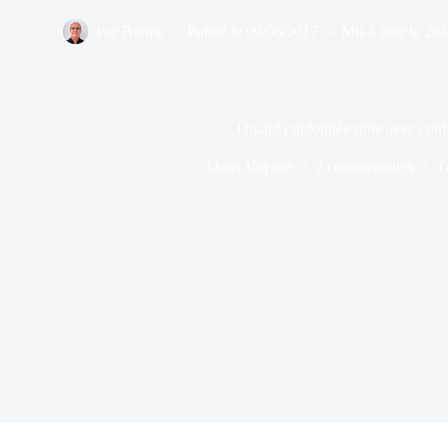
Par
Bernie
Publié le
09/08/2017
Mis à jour le
26/
Quand randonnée rime avec confo
Dans
Voyage
2 commentaires
T