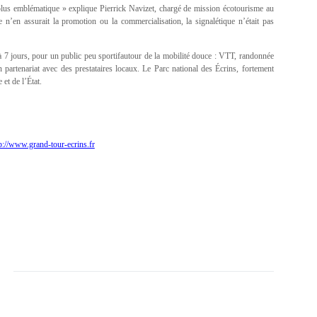
le plus emblématique » explique Pierrick Navizet, chargé de mission écotourisme au
e n’en assurait la promotion ou la commercialisation, la signalétique n’était pas
 à 7 jours, pour un public peu sportifautour de la mobilité douce : VTT, randonnée
n partenariat avec des prestataires locaux. Le Parc national des Écrins, fortement
et de l’État.
p://www.grand-tour-ecrins.fr