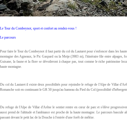
Le Tour du Combeynot, sport et confort au rendez-vous !
Le parcours
Pour faire le Tour du Combeynot il faut partir du col du Lautaret pour s'enfoncer dans les haute
montagne des Agneaux, le Pic Gaspard ou la Meije (3983 m), l'itinéraire file entre alpages,
Guisane, la faune et la flore se dévoileront à chaque pas, tout comme le riche patrimoine local.
haute montagne.
Du col du Lautaret il existe deux possibilités pour rejoindre le refuge de l'Alpe de Villar d'Arê
Romanche soit en continuant le GR 50 jusqu'au hameau du Pied du Col (possibilité d'hébergeme
Du refuge de l'Alpe de Villar d'Arêne le sentier rentre en cœur de parc et s'élève progressivem
aussi prend de l'altitude et l'ambiance est proche de la haute montagne. Le parcours bascule 
passant devant le petit lac de la Douche à l'entrée d'une forêt de mélèze.