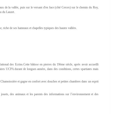
ux de la vallée, puis sur le versant d'en face (côté Cerces) sur le chemin du Roy,
au du Lauzet.
ne, riche de ses hameaux et chapelles typiques des hautes vallées.
tional des Ecrins.Cette bâtisse en pierres du 19ème siècle, après avoir accueilli
aires UCPA durant de longues années, dans des conditions, certes spartiates mais
e Chamoissière et gagne en confort avec douches et petites chambres dans un esprit
s jouets, des animaux et les parents des informations sur l’environnement et des