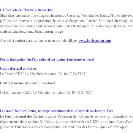
L’Hôtel Gîte de Charme le Rebanchon
Situé dans une maison de village au hameau du Casset au Monêtier les Bains, l’Hôtel Gîte de
goût par ses nouveaux propriétaires, le salon aménagé dans l’ancien four banal du village en
dignes d’un trois étoiles sont décorées autour des thématiques de la montagne (Glacier, Tor
couleurs chaudes, blanc, bleu, marron, rouge..
Accueil et confort garantis dans cette maison de village.
www.lerebanchon.com
Points Information du Parc national des Ecrins. (ouverture estivale)
Centre d'accueil du Casset
Le Casset, 05220 Le Monêtier-les-bains. Tél. 04 92 24 53 27
Centre d'accueil du Col du Lautaret
Col du Lautaret, 05220 Le Monêtier-les-bains. Tél. 04 92 24 49 74
Le Grand Tour des Ecrins, un projet structurant dans le cadre de la charte du Parc
Le Parc national des Écrins
organise l’entretien de 700 km de sentiers qui permettent l
départemental de la randonnée pédestre à propos du devenir du GR50 qui sillonne l’aire d’adh
globale de l’itinérance à travers l’appellation « Grand Tour des Écrins » qui a été développé.