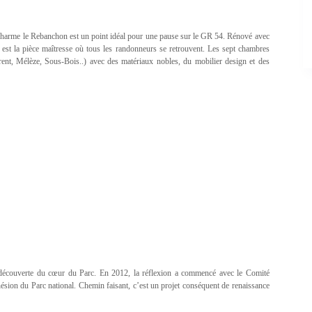
 charme le Rebanchon est un point idéal pour une pause sur le GR 54. Rénové avec
 est la pièce maîtresse où tous les randonneurs se retrouvent. Les sept chambres
rent, Mélèze, Sous-Bois..) avec des matériaux nobles, du mobilier design et des
a découverte du cœur du Parc. En 2012, la réflexion a commencé avec le Comité
ésion du Parc national. Chemin faisant, c’est un projet conséquent de renaissance