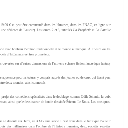
e 19,99 € et peut être commandé dans les librairies, dans les FNAC, en ligne sur
une dédicace de l’auteur). Les tomes 2 et 3, intitulés
La Prophétie
et
La Bataille
arie avec bonheur l’édition traditionnelle et le monde numérique. À l’heure où les
modèle d’InCarnatis est très prometteur.
s ouvertes sur d’autres dimensions de l’univers science-fiction fantastique fantasy
»
nde appétence pour la lecture, y compris auprès des jeunes ou de ceux qui lisent peu.
entre deux mondes, ainsi connectés.
au projet des comédiens spécialisés dans le doublage, comme Odile Schmitt, la voix
reeman, ainsi que le dessinateur de bande-dessinée Étienne Le Roux. Les musiques,
ia se déroule sur Terre, au XXIVème siècle. C’est donc dans le futur que l’auteur
uis des millénaires dans l’ombre de l’Histoire humaine, deux sociétés secrètes