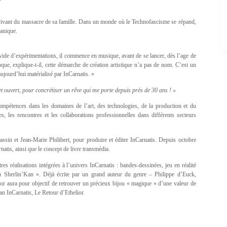
survivant du massacre de sa famille. Dans un monde où le Technofascisme se répand,
canique.
vide d’expérimentations, il commence en musique, avant de se lancer, dès l’age de
ue, explique-t-il, cette démarche de création artistique n’a pas de nom. C’est un
aujourd’hui matérialisé par InCarnatis. »
 et ouvert, pour concrétiser un rêve qui me porte depuis près de 30 ans ! »
ompétences dans les domaines de l’art, des technologies, de la production et du
s, les rencontres et les collaborations professionnelles dans différents secteurs
ssin et Jean-Marie Philibert, pour produire et éditer InCarnatis. Depuis octobre
natis, ainsi que le concept de livre transmédia.
es réalisations intégrées à l’univers InCarnatis : bandes-dessinées, jeu en réalité
du Sherlin’Kan ». Déjà écrite par un grand auteur du genre – Philippe d’Euck,
sor aura pour objectif de retrouver un précieux bijou « magique » d’une valeur de
man InCarnatis, Le Retour d’Ethelior.