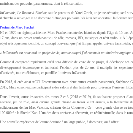
maîtrisant des pouvoirs paranormaux, dont la réincarnation.
InCarnatis, Le Retour d’Ethelior
, suit le parcours de Yarel Grinh, un jeune aérostier, seul 
il cherche à se venger et se découvre d’étranges pouvoirs liés à un Art ancestral : la Science Ar
Portrait de Marc Frachet
Né en 1970 en région parisienne, Marc Frachet raconte des histoires depuis l’âge de 15 ans. A
17 ans, dans un projet combinant jeu de rôle, romans, BD, musiques et récit audio. « À l’époq
objet artistique non identifié, un concept nouveau, que j’ai fini par appeler univers transmédia, 
« InCarnatis est pour moi un projet de vie, autour duquel j’ai construit un itinéraire atypique
Comme il comprend rapidement qu’il sera difficile de vivre de ce projet, il développe ses c
développement économique et territorial. Pendant plus de 25 ans, il multiplie les expérience
d’activités, tout en élaborant, en parallèle, l’univers InCarnatis.
En 2015, il crée ainsi ACCI Entertainment avec deux autres créatifs passionnés, Stéphane Ga
2015, Marc et son équipe participent à des salons et des festivals pour présenter l’univers InCar
Dans l’avenir, outre les sorties des tomes 2 et 3 (2018 et 2019), ils souhaitent proposer d’autr
alternée, jeu de rôle, ainsi qu’une grande chasse au trésor « InCarnatis, à la Recherche 
collaborateur de feu Max Valentin, créateur de La Chouette d’Or – cette grande chasse au tré
100 000 € : le Sherlin’Kan. L’un des deux artefacts à découvrir, en réalité virtuelle, dans le ro
Une nouvelle expérience de lecture destinée à un large public, à découvrir, ou à offrir !