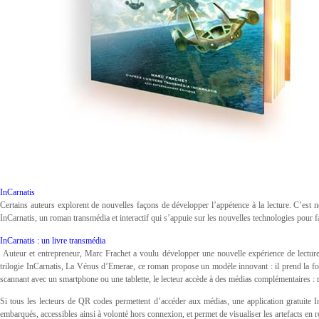
InCarnatis
Certains auteurs explorent de nouvelles façons de développer l’appétence à la lecture. C’est n
InCarnatis, un roman transmédia et interactif qui s’appuie sur les nouvelles technologies pour f
InCarnatis : un livre transmédia
Auteur et entrepreneur, Marc Frachet a voulu développer une nouvelle expérience de lecture 
trilogie InCarnatis, La Vénus d’Emerae, ce roman propose un modèle innovant : il prend la f
scannant avec un smartphone ou une tablette, le lecteur accède à des médias complémentaires : réc
Si tous les lecteurs de QR codes permettent d’accéder aux médias, une application gratuite I
embarqués, accessibles ainsi à volonté hors connexion, et permet de visualiser les artefacts en réa