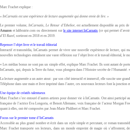
Marc Frachet explique :
« InCarnatis est une expérience de lecture augmentée qui donne envie de lire. »
Le premier volume,
InCarnatis, Le Retour d’Ethelior,
est actuellement disponible au prix d
Amazon
et lalibrairie.com ou directement sur
le site internet InCarnatis
(ce qui permet d’avoir 
d’El Razel
, sortiront en 2018 et en 2019.
Repenser l’objet livre et le travail éditorial
Interactif et transmédia, InCarnatis permet de vivre une nouvelle expérience de lecture, qui m
nouvelles technologies entraînent une vaste réflexion sur l’objet livre et le travail éditorial, le 
« Les médias bonus ne sont pas un simple effet, explique Marc Frachet. Ils sont autant de porte
InCarnatis, qui, depuis la Terre du futur, vous plongera dans l’Histoire secrète de l’Humanité. 
La lecture augmentée a un autre atout : par son côté interactif et immersif, elle suscite une gra
Téléphone dans une main et livre imprimé dans l’autre, ces nouveaux lecteurs font la jonction 
Une équipe de créatifs talentueux
Marc Frachet s’est entouré d’autres artistes pour donner vie à InCarnatis. Ont ainsi participé 
française de l’actrice Eva Longoria, et Benoit Allemane, voix française de l’acteur Morgan F
quant à elles, ont été composées par Jean-Marie Philibert et Marc Frachet.
Focus sur le premier tome d’InCarnatis
Accessible au plus grand nombre et écrit dans un style simple et percutant, ce roman transméd
Marc Frachet transporte ses lecteurs, dans un monde empreint de magie où s’affrontent, dep