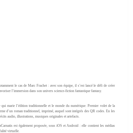
otamment le cas de Marc Frachet : avec son équipe, il s’est lancé le défi de créer
avoriser l’immersion dans son univers science-fiction fantastique fantasy.
qui marie l’édition traditionnelle et le monde du numérique. Premier volet de la
orme d’un roman traditionnel, imprimé, auquel sont intégrés des QR codes. En les
its audio, illustrations, musiques originales et artefacts.
nCarnatis est également proposée, sous iOS et Android : elle contient les médias
lité virtuelle.