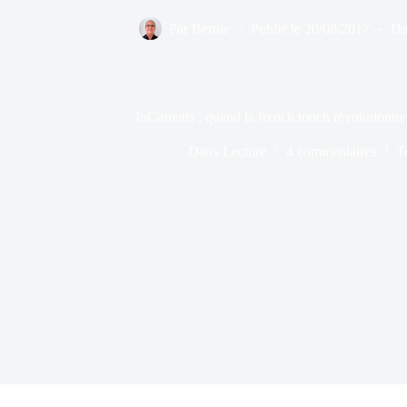
Par
Bernie
Publié le
20/08/2017
Da
InCarnatis : quand la french touch révolutionne l
Dans
Lecture
4 commentaires
T