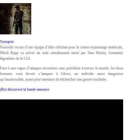
Synopsis
Nouvelle recrue d’une équipe d’élite officiant pour le contre-espionnage américain,
Mitch Rapp va suivre un rude entraînement mené par Stan Hurley, formateur
légendaire de la CIA.
Face à une vague d’attaques terroristes sans précédent à travers le monde, les deux
hommes vont devoir s’attaquer à Ghost, un individu aussi dangereux
qu’insaisissable, ayant pour intention de déclencher une guerre nucléaire.
(Re) découvrez la bande-annonce