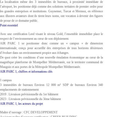
La localisation même des 3 immeubles de bureaux, à proximité immédiate de
l’aéroport, les positionne déjà comme des solutions tertiaires de premier ordre pour
les grandes entreprises et institutions. Guynemer, Turcat et Mermoz, en référence
aux illustres aviateurs dont ils tirent leurs noms, ont vocation à devenir des figures
de proue de ce domaine public.
Point essentiel
Avec une certification Leed visant le niveau Gold, l’ensemble immobilier place le
respect de l’environnement au cœur de son déploiement.
AIR PARC 1 se positionne donc comme un « campus » de dimension
internationale, conçu pour accueillir des entreprises de tous horizons désireuses
d’évoluer dans un environnement propice aux échanges.
De quoi créer les conditions d’une nouvelle émulation économique au cœur de la
magnifique plateforme de Montpellier Méditerranée, sur le territoire communal de
Mauguio et aux portes de la Métropole Montpellier Méditerranée.
AIR PARC 1, chiffres et informations clés
1 campus
3 immeubles de bureaux Environ 12 000 m² SDP de bureaux Environ 340
emplacements de stationnement
2019 : Livraison prévisionnelle du 1er bâtiment
2023 : Livraison prévisionnelle du 3ème bâtiment
AIR PARC 1, les acteurs du projet
Maître d’ouvrage : CFC DEVELOPPEMENT
Assistant maître d’ouvrage certification : GREEN BUILDING