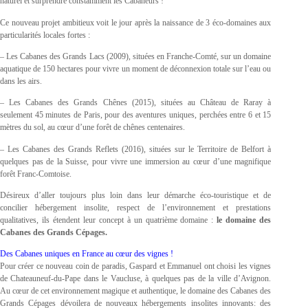
naturel et surprendre constamment les Cabaneurs !
Ce nouveau projet ambitieux voit le jour après la naissance de 3 éco-domaines aux
particularités locales fortes :
– Les Cabanes des Grands Lacs (2009), situées en Franche-Comté, sur un domaine
aquatique de 150 hectares pour vivre un moment de déconnexion totale sur l’eau ou
dans les airs.
– Les Cabanes des Grands Chênes (2015), situées au Château de Raray à
seulement 45 minutes de Paris, pour des aventures uniques, perchées entre 6 et 15
mètres du sol, au cœur d’une forêt de chênes centenaires.
– Les Cabanes des Grands Reflets (2016), situées sur le Territoire de Belfort à
quelques pas de la Suisse, pour vivre une immersion au cœur d’une magnifique
forêt Franc-Comtoise.
Désireux d’aller toujours plus loin dans leur démarche éco-touristique et de
concilier hébergement insolite, respect de l’environnement et prestations
qualitatives, ils étendent leur concept à un quatrième domaine :
le domaine des
Cabanes des Grands Cépages.
Des Cabanes uniques en France au cœur des vignes !
Pour créer ce nouveau coin de paradis, Gaspard et Emmanuel ont choisi les vignes
de Chateauneuf-du-Pape dans le Vaucluse, à quelques pas de la ville d’Avignon.
Au cœur de cet environnement magique et authentique, le domaine des Cabanes des
Grands Cépages dévoilera de nouveaux hébergements insolites innovants: des