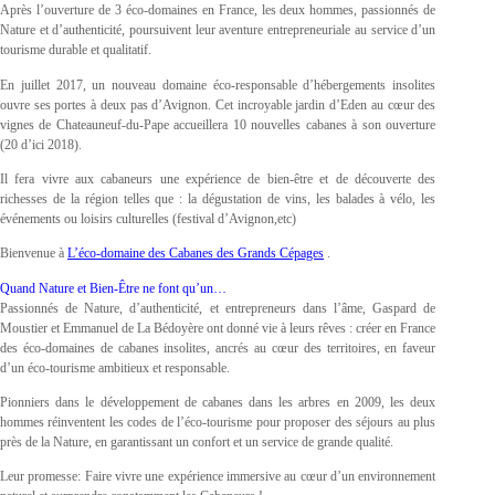
Après l’ouverture de 3 éco-domaines en France, les deux hommes, passionnés de
Nature et d’authenticité, poursuivent leur aventure entrepreneuriale au service d’un
tourisme durable et qualitatif.
En juillet 2017, un nouveau domaine éco-responsable d’hébergements insolites
ouvre ses portes à deux pas d’Avignon. Cet incroyable jardin d’Eden au cœur des
vignes de Chateauneuf-du-Pape accueillera 10 nouvelles cabanes à son ouverture
(20 d’ici 2018).
Il fera vivre aux cabaneurs une expérience de bien-être et de découverte des
richesses de la région telles que : la dégustation de vins, les balades à vélo, les
événements ou loisirs culturelles (festival d’Avignon,etc)
Bienvenue à
L’éco-domaine des Cabanes des Grands Cépages
.
Quand Nature et Bien-Être ne font qu’un…
Passionnés de Nature, d’authenticité, et entrepreneurs dans l’âme, Gaspard de
Moustier et Emmanuel de La Bédoyère ont donné vie à leurs rêves : créer en France
des éco-domaines de cabanes insolites, ancrés au cœur des territoires, en faveur
d’un éco-tourisme ambitieux et responsable.
Pionniers dans le développement de cabanes dans les arbres en 2009, les deux
hommes réinventent les codes de l’éco-tourisme pour proposer des séjours au plus
près de la Nature, en garantissant un confort et un service de grande qualité.
Leur promesse: Faire vivre une expérience immersive au cœur d’un environnement