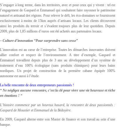
S’engager à long terme, dans les territoires, avec et pour ceux qui y vivent : tel est
l’engagement de Gaspard et Emmanuel qui souhaitent faire rayonner le patrimoine
naturel et artisanal des régions. Pour relever le défi, les éco-domaines se fournissent
exclusivement à moins de 15km auprès d’artisans locaux. Les clients découvrent
ainsi les produits du terroir et s’évadent toujours plus de leur quotidien. Depuis
2009, plus de 1,85 millions d’euros ont été achetés aux partenaires locaux.
– Culture d’innovation “Pour surprendre sans cesse”
L’innovation est au cœur de l’entreprise. Toutes les démarches innovantes doivent
allier confort et respect de l’environnement. A titre d’exemple, Gaspard et
Emmanuel travaillent depuis plus de 3 ans au développement d’un système de
traitement d’eau 100% écologique (sans produits chimiques) pour leurs bains
nordiques. Un projet de construction de la première cabane équipée 100%
autonome est aussi à l’étude.
La belle rencontre de deux entrepreneurs passionnés !
“ Ne négligez aucune rencontre, c’est la clé pour vivre une vie heureuse et riche
en émotions ! “
L’histoire commence par un heureux hasard, la rencontre de deux passionnés :
Gaspard de Moustier et Emmanuel de la Bédoyère.
En 2009, Gaspard alterne entre son Master de finance et son travail au sein d’une
banque.