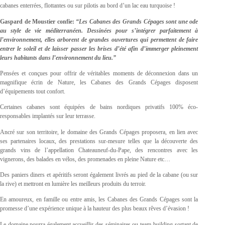
cabanes enterrées, flottantes ou sur pilotis au bord d’un lac eau turquoise !
Gaspard de Moustier confie:
“Les Cabanes des Grands Cépages sont une ode
au style de vie méditerranéen. Dessinées pour s’intégrer parfaitement à
l’environnement, elles arborent de grandes ouvertures qui permettent de faire
entrer le soleil et de laisser passer les brises d’été afin d’immerger pleinement
leurs habitants dans l’environnement du lieu.”
Pensées et conçues pour offrir de véritables moments de déconnexion dans un
magnifique écrin de Nature, les Cabanes des Grands Cépages disposent
d’équipements tout confort.
Certaines cabanes sont équipées de bains nordiques privatifs 100% éco-
responsables implantés sur leur terrasse.
Ancré sur son territoire, le domaine des Grands Cépages proposera, en lien avec
ses partenaires locaux, des prestations sur-mesure telles que la découverte des
grands vins de l’appellation Chateauneuf-du-Pape, des rencontres avec les
vignerons, des balades en vélos, des promenades en pleine Nature etc…
Des paniers diners et apéritifs seront également livrés au pied de la cabane (ou sur
la rive) et mettront en lumière les meilleurs produits du terroir.
En amoureux, en famille ou entre amis, les Cabanes des Grands Cépages sont la
promesse d’une expérience unique à la hauteur des plus beaux rêves d’évasion !
Le domaine pourra également accueillir des séminaires ou team-building sortant de