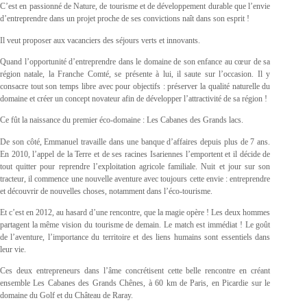
C’est en passionné de Nature, de tourisme et de développement durable que l’envie
d’entreprendre dans un projet proche de ses convictions naît dans son esprit !
Il veut proposer aux vacanciers des séjours verts et innovants.
Quand l’opportunité d’entreprendre dans le domaine de son enfance au cœur de sa
région natale, la Franche Comté, se présente à lui, il saute sur l’occasion. Il y
consacre tout son temps libre avec pour objectifs : préserver la qualité naturelle du
domaine et créer un concept novateur afin de développer l’attractivité de sa région !
Ce fût la naissance du premier éco-domaine : Les Cabanes des Grands lacs.
De son côté, Emmanuel travaille dans une banque d’affaires depuis plus de 7 ans.
En 2010, l’appel de la Terre et de ses racines Isariennes l’emportent et il décide de
tout quitter pour reprendre l’exploitation agricole familiale. Nuit et jour sur son
tracteur, il commence une nouvelle aventure avec toujours cette envie : entreprendre
et découvrir de nouvelles choses, notamment dans l’éco-tourisme.
Et c’est en 2012, au hasard d’une rencontre, que la magie opère ! Les deux hommes
partagent la même vision du tourisme de demain. Le match est immédiat ! Le goût
de l’aventure, l’importance du territoire et des liens humains sont essentiels dans
leur vie.
Ces deux entrepreneurs dans l’âme concrétisent cette belle rencontre en créant
ensemble Les Cabanes des Grands Chênes, à 60 km de Paris, en Picardie sur le
domaine du Golf et du Château de Raray.