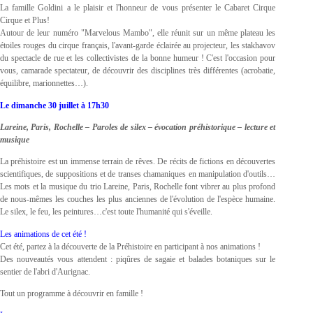
La famille Goldini a le plaisir et l'honneur de vous présenter le Cabaret Cirque
Cirque et Plus!
Autour de leur numéro "Marvelous Mambo", elle réunit sur un même plateau les
étoiles rouges du cirque français, l'avant-garde éclairée au projecteur, les stakhavov
du spectacle de rue et les collectivistes de la bonne humeur ! C'est l'occasion pour
vous, camarade spectateur, de découvrir des disciplines très différentes (acrobatie,
équilibre, marionnettes…).
Le dimanche 30 juillet à 17h30
Lareine, Paris, Rochelle – Paroles de silex – évocation préhistorique – lecture et
musique
La préhistoire est un immense terrain de rêves. De récits de fictions en découvertes
scientifiques, de suppositions et de transes chamaniques en manipulation d'outils…
Les mots et la musique du trio Lareine, Paris, Rochelle font vibrer au plus profond
de nous-mêmes les couches les plus anciennes de l'évolution de l'espèce humaine.
Le silex, le feu, les peintures…c'est toute l'humanité qui s'éveille.
Les animations de cet été !
Cet été, partez à la découverte de la Préhistoire en participant à nos animations !
Des nouveautés vous attendent : piqûres de sagaie et balades botaniques sur le
sentier de l'abri d'Aurignac.
Tout un programme à découvrir en famille !