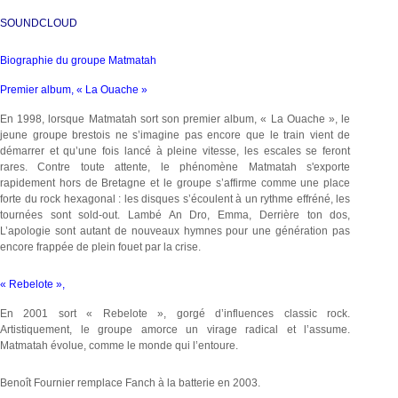
SOUNDCLOUD
Biographie du groupe Matmatah
Premier album, « La Ouache »
En 1998, lorsque Matmatah sort son premier album, « La Ouache », le
jeune groupe brestois ne s’imagine pas encore que le train vient de
démarrer et qu’une fois lancé à pleine vitesse, les escales se feront
rares. Contre toute attente, le phénomène Matmatah s'exporte
rapidement hors de Bretagne et le groupe s’affirme comme une place
forte du rock hexagonal : les disques s’écoulent à un rythme effréné, les
tournées sont sold-out. Lambé An Dro, Emma, Derrière ton dos,
L’apologie sont autant de nouveaux hymnes pour une génération pas
encore frappée de plein fouet par la crise.
« Rebelote »,
En 2001 sort « Rebelote », gorgé d’influences classic rock.
Artistiquement, le groupe amorce un virage radical et l’assume.
Matmatah évolue, comme le monde qui l’entoure.
Benoît Fournier remplace Fanch à la batterie en 2003.