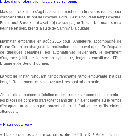
L’idée d’une reformation fait alors son chemin.
Mais pour eux, il ne s’agit pas simplement de partir sur les routes jouer
d’anciens titres. Ils ont des choses à dire. Il est à nouveau temps d'écrire.
Emmanuel Baroux, qui avait déjà accompagné Tristan Nihouarn sur sa
tournée en solo, prend la suite de Sammy à la guitare.
Matmatah embarque en août 2016 pour l'Angleterre, accompagné de
Bruno Green, en charge de la réalisation d'un nouvel opus. En l’espace
de quelques semaines, les automatismes reviennent, le sentiment
d’urgence jaillit de la section rythmique, toujours constituée d’Eric
Digaire et de Benoît Fournier.
La voix de Tristan Nihouarn, tantôt tranchante, tantôt émouvante, n’a pas
bougé. Rapidement, onze nouveaux titres sont mis en boîte.
Alors qu'ils annoncent officiellement leur retour sur scène en septembre,
les places de concerts s'arrachent sans qu'ils n'aient même eu le temps
d'évoquer un quelconque nouvel album. Il faut croire qu'ils étaient
attendus…
« Plates coutures »
« Plates coutures » est mixé en octobre 2016 à ICP, Bruxelles, puis