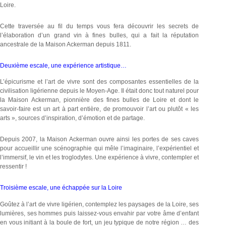
Loire.
Cette traversée au fil du temps vous fera découvrir les secrets de
l’élaboration d’un grand vin à fines bulles, qui a fait la réputation
ancestrale de la Maison Ackerman depuis 1811.
Deuxième escale, une expérience artistique…
L’épicurisme et l’art de vivre sont des composantes essentielles de la
civilisation ligérienne depuis le Moyen-Age. Il était donc tout naturel pour
la Maison Ackerman, pionnière des fines bulles de Loire et dont le
savoir-faire est un art à part entière, de promouvoir l’art ou plutôt « les
arts », sources d’inspiration, d’émotion et de partage.
Depuis 2007, la Maison Ackerman ouvre ainsi les portes de ses caves
pour accueillir une scénographie qui mêle l’imaginaire, l’expérientiel et
l’immersif, le vin et les troglodytes. Une expérience à vivre, contempler et
ressentir !
Troisième escale, une échappée sur la Loire
Goûtez à l’art de vivre ligérien, contemplez les paysages de la Loire, ses
lumières, ses hommes puis laissez-vous envahir par votre âme d’enfant
en vous initiant à la boule de fort, un jeu typique de notre région … des